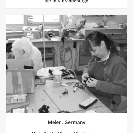
Berlín // Brandeburgo
Más de Meier . Germany
agradables al tacto. ¡Un trabajo artesanal magnífico!
un aspecto fantástico, sino que además son muy
conocidas las ovejas de tamaño real. No solo tienen
Alemania, cerca de Stuttgart. Son especialmente
siempre!», esa es la idea fundamental de Meier.
«¡Desarrolla un producto que quieras conservar para
Meier . Germany
Meier . Germany, Michelbach // Baden-Württemberg