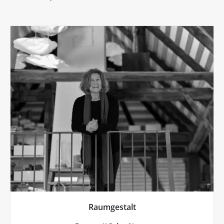
Más de Raumgestalt
sorprendente.
personas. Y a menudo con una sencillez
un entorno que estimula la fuerza interior de las
productos reflejan esta atmósfera especial. Así se crea
Selva Negra restaurada con mucho cariño. Sus
Jutta Rothe fundó Raumgestalt en una casa de la
Raumgestalt
Raumgestalt, Bernau // Selva Negra