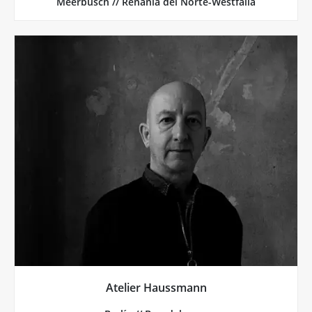
Meerbusch // Renania del Norte-Westfalia
Más de Atelier Haussmann
toda la vida.
capaces de hacer. Una estantería de pared así es para
colgada en la pared sabe lo que estas manos son
tenga en casa una estantería Poggibonsi auténtica
manos con Andreas Hausmann y su equipo. Y quien
Todo lo relacionado con el acero está en buenas
Atelier Haussmann
Atelier Haussmann, Berlín // Brandeburgo