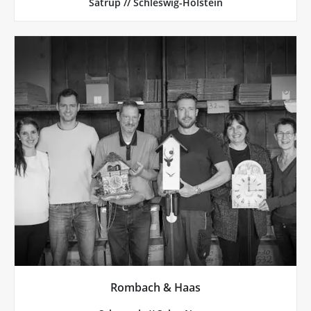
Satrup // Schleswig-Holstein
Más de Rombach & Haas
conocidos.
diseño Bauhaus, variantes de neón y los clásicos
trabajo que hace 125 años. Hay relojes de cuco con
relojes se siguen fabricando en los mismos bancos de
de cuco y los envía a todo el mundo. Todos estos
Desde hace 125 años, Rombach & Haas fabrica relojes
Rombach & Haas
Rombach & Haas, Schonach // Selva Negra