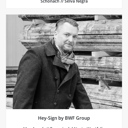
Schonach // Selva Negra
Más de Hey-Sign
biológicamente inocuos para la construcción.
domésticos y laborales. Totalmente naturales y
se integran perfectamente en los más diversos entornos
más de 40 colores, las alfombras y biombos de Hey-Sign
biombos y cortinas de pared. Con su aspecto natural en
alfombras y absorbedores acústicos en forma de
aísla y absorbe el sonido. Hey-Sign lo utiliza para fabricar
El fieltro de lana es un producto natural. El fieltro de lana
Hey-Sign by BWF Group
Hey-Sign by BWF Group // Renania del Norte-Westfalia