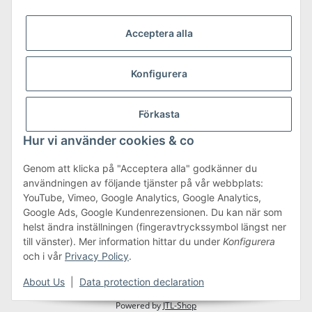
Acceptera alla
Shipping & Returns
Konfigurera
more about Shipping & Returns
Förkasta
Hur vi använder cookies & co
Genom att klicka på "Acceptera alla" godkänner du
användningen av följande tjänster på vår webbplats:
Terms & Conditions
YouTube, Vimeo, Google Analytics, Google Analytics,
Google Ads, Google Kundenrezensionen. Du kan när som
helst ändra inställningen (fingeravtryckssymbol längst ner
till vänster). Mer information hittar du under
Konfigurera
#global.withdrawalForm#
och i vår
Privacy Policy
.
* Alla priser är inkl. moms.plus
frakt
About Us
|
Data protection declaration
Powered by
JTL-Shop