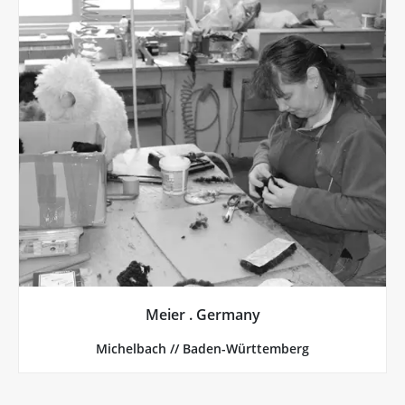
mehr von Meier . Germany
fantastisch an. Tolle Handarbeit!
Objekt nicht nur toll aus, sondern fühlen sich auch
vor allem die Schafe in Lebensgröße. Die sehen als
Germany aus der Nähe von Stuttgart. Bekannt sind
möchte!“, lautet der Grundgedanke von Meier.
„Entwickle ein Produkt, das man für immer behalten
Meier . Germany
Meier . Germany, Michelbach // Baden-Württemberg
Michelbach // Baden-Württemberg