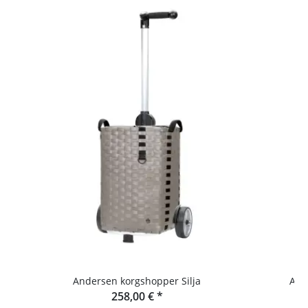
Andersen korgshopper Silja
Ander
258,00 €
*