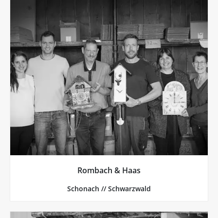
mehr von Rombach & Haas
Varianten & die bekannten Klassiker.
Kuckucksuhren gibt es im Bauhaus-Design, Neon-
denselben Werkbänken wie vor 125 Jahren.
Hergestellt werden alle diese Uhren noch an
Kuckucksuhren und verschickt sie in die ganze Welt.
Seit 125 Jahren fertigt Rombach & Haas
Rombach & Haas
Rombach & Haas, Schonach // Schwarzwald
Schonach // Schwarzwald