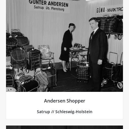
mehr von Andersen-Shopper
Auto lagern …
Einkaufswagen befestigen, zusammengeklappt im
Erzeugnis: Man kann ihn ans Fahrrad hängen, am
Nachkriegszeit, ist heute ein High-Tech-
Schleswig-Holstein, ursprünglich ein Produkt aus der
Der „Hackenporsche“ der Firma Andersen aus
Andersen Shopper
Andersen Shopper, Satrup // Norddeutschland
Satrup // Schleswig-Holstein