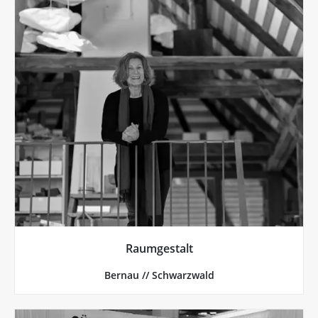
mehr von Raumgestalt
Einfachheit.
innerer Kraft anregt. Und das oft mit verblüffender
entsteht eine Umgebung, die den Menschen zu
Produkte greifen diese besondere Atmosphäre auf. So
restaurierten Schwarzwaldhaus gegründet. Ihre
Jutta Rothe hat Raumgestalt in einem liebevoll
Raumgestalt
Raumgestalt, Bernau // Schwarzwald
Bernau // Schwarzwald