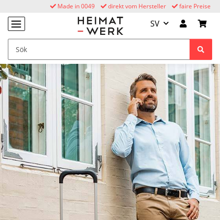
Made in 0049
direkt vom Hersteller
faire Preise
SV