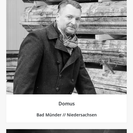
mehr von Domus
Hand gefertigt.
lautet das Credo. Jede einzelne Leuchte wird vor Ort von
ihre Wirkung auf Mensch und Raum unser Augenmerk",
"Die Wirkung einer Leuchte ist uns selbstverständlich,
Domus weit mehr, als einfach nur Räume heller machen.
Schon seit der Unternehmensgründung im Jahr 1966 will
Domus
Domus, Bad Münder // Niedersachsen
Bad Münder // Niedersachsen