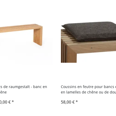
is de raumgestalt - banc en
Coussins en feutre pour bancs 
hêne
en lamelles de chêne ou de do
0,00 €
*
58,00 €
*