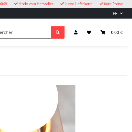
0049
direkt vom Hersteller
kurze Lieferkette
faire Preise
FR
oucous
enfants
Éclairage et électricité
0,00 €