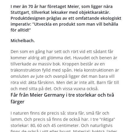
I mer än 70 år har företaget Meier, som ligger nära
Stuttgart, tillverkat leksaker med objektkaraktär.
Produktdesignen präglas av ett omfattande ekologiskt
imperativ: ”Utveckla en produkt som man vill behålla
för alltid!”
Michelbach.
Den som en gång har sett och rört vid ett sådant får
kommer aldrig att glömma det. Huvudet och benen är
tillverkade av massiv bok. Kroppen består av en
träkonstruktion fylld med spån. Hela konstruktionen är
omsluten av jute och ovanpå ligger det man bara vill
röra vid: äkta fårskinn. Men det är inte allt. Barn får till
och med sitta på det. Och vissa vuxna också.
Får från Meier Germany i tre storlekar och två
färger
I naturen finns de precis så: stora får, små får och
lamm. Och precis så finns de också här. I tre ”riktiga”
storlekar: 80, 60 och 45 centimeter. Och naturligtvis
finns de också i vitt eller brunt. Material: bokträ, läder