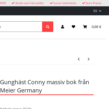
0049
direkt vom Hersteller
kurze Lieferkette
faire Preise
SV
cksuhren
barn
Belysning & el
0,00 €
Gunghäst Conny massiv bok från
Meier Germany
Artikelnummer:
30230