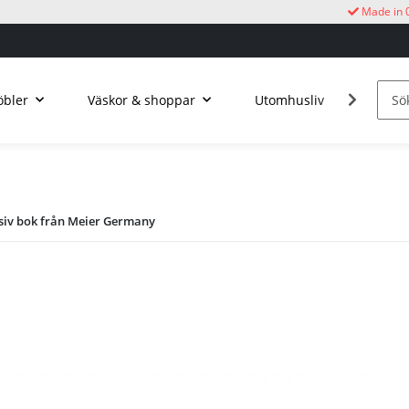
Made in 
bler
Väskor & shoppar
Utomhusliv
Kucku
iv bok från Meier Germany