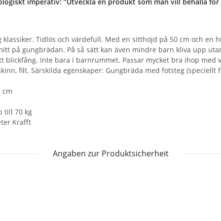
logiskt imperativ: ”Utveckla en produkt som man vill behålla för a
g klassiker. Tidlös och värdefull. Med en sitthöjd på 50 cm och en h
itt på gungbrädan. På så sätt kan även mindre barn kliva upp utan
t blickfång. Inte bara i barnrummet. Passar mycket bra ihop med vå
rskinn, filt. Särskilda egenskaper: Gungbräda med fotsteg (speciellt 
3 cm
 till 70 kg
ter Krafft
Angaben zur Produktsicherheit