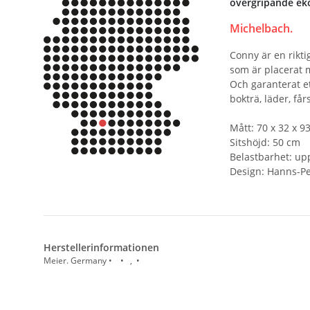
övergripande eko
Michelbach.
Conny är en rikti
som är placerat m
Och garanterat et
bokträ, läder, få
Mått: 70 x 32 x 9
Sitshöjd: 50 cm
Belastbarhet: upp
Design: Hanns-Pe
Herstellerinformationen
Meier. Germany • • , •