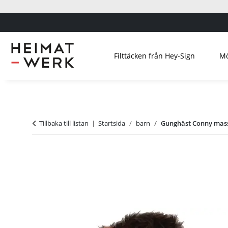
Filttäcken från Hey-Sign
Mö
Tillbaka till listan
Startsida
barn
Gunghäst Conny mass