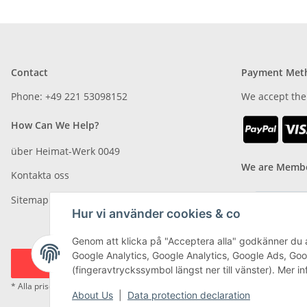
Contact
Payment Met
Phone: +49 221 53098152
We accept the
How Can We Help?
über Heimat-Werk 0049
We are Membe
Kontakta oss
Sitemap
Hur vi använder cookies & co
Genom att klicka på "Acceptera alla" godkänner du 
Google Analytics, Google Analytics, Google Ads, Go
#global.withdrawalForm#
(fingeravtryckssymbol längst ner till vänster). Mer i
* Alla priser är inkl. moms.plus
frakt
About Us
|
Data protection declaration