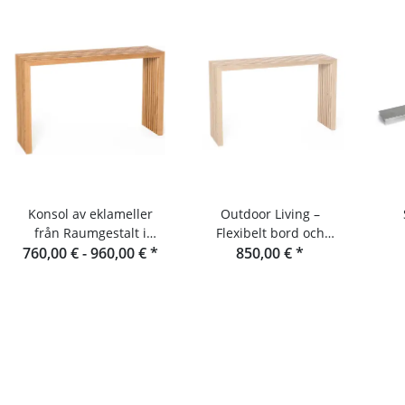
Konsol av eklameller
Outdoor Living –
från Raumgestalt i
Flexibelt bord och
760,00 € -
Schwarzwald
960,00 €
*
konsolbord i
850,00 €
*
douglasgran