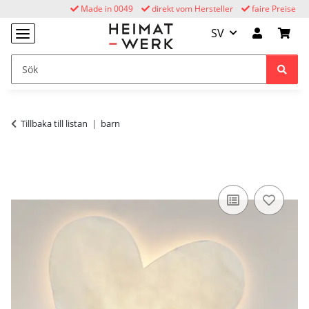
Made in 0049
direkt vom Hersteller
faire Preise
SV
Tillbaka till listan
barn