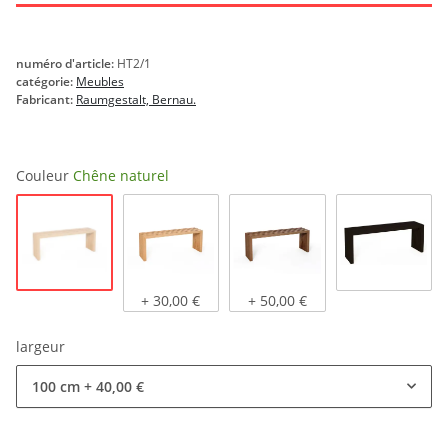
numéro d'article:
HT2/1
catégorie:
Meubles
Fabricant:
Raumgestalt, Bernau.
Couleur
Chêne naturel
Chêne naturel
Chêne clair, huilé
Chêne foncé, huilé
teinté noi
+ 30,00 €
+ 50,00 €
largeur
100 cm
+ 40,00 €