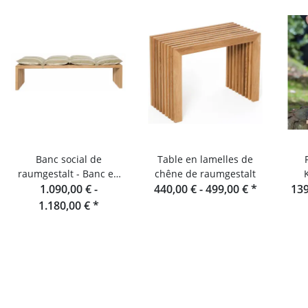
Banc social de
Table en lamelles de
raumgestalt - Banc en
chêne de raumgestalt
lamelles de chêne 180
1.090,00 € -
440,00 € -
499,00 €
*
139
cm
1.180,00 €
*