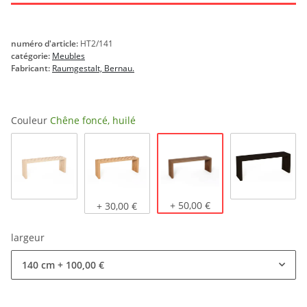
numéro d'article:
HT2/141
catégorie:
Meubles
Fabricant:
Raumgestalt, Bernau.
Couleur
Chêne foncé, huilé
Chêne foncé, huilé
Chêne naturel
Chêne clair, huilé
+ 50,00 €
teinté noi
+ 30,00 €
largeur
140 cm
+ 100,00 €