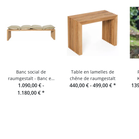
Banc social de
Table en lamelles de
raumgestalt - Banc en
chêne de raumgestalt
lamelles de chêne 180
1.090,00 € -
440,00 € -
499,00 €
*
139
cm
1.180,00 €
*