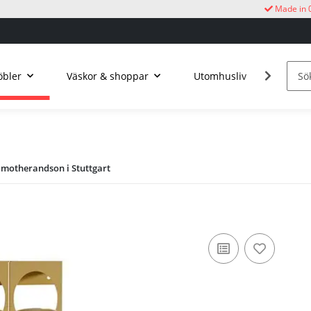
Made in 
bler
Väskor & shoppar
Utomhusliv
Kucku
 motherandson i Stuttgart