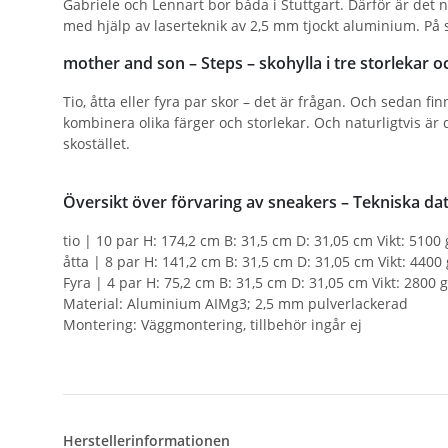
Gabriele och Lennart bor båda i Stuttgart. Därför är det n
med hjälp av laserteknik av 2,5 mm tjockt aluminium. På
mother and son – Steps – skohylla i tre storlekar o
Tio, åtta eller fyra par skor – det är frågan. Och sedan fin
kombinera olika färger och storlekar. Och naturligtvis är d
skostället.
Översikt över förvaring av sneakers – Tekniska da
tio | 10 par H: 174,2 cm B: 31,5 cm D: 31,05 cm Vikt: 5100 
åtta | 8 par H: 141,2 cm B: 31,5 cm D: 31,05 cm Vikt: 4400 
Fyra | 4 par H: 75,2 cm B: 31,5 cm D: 31,05 cm Vikt: 2800 g
Material: Aluminium AIMg3; 2,5 mm pulverlackerad
Montering: Väggmontering, tillbehör ingår ej
Herstellerinformationen