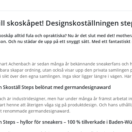
till skoskåpet! Designskoställningen s
skoskåp alltid fula och opraktiska? Nu är det slut med det! mot
on. Och nu städar de upp på ett snyggt sätt. Med ett fantastiskt 
nart Achenbach är sedan många år bekännande sneakerfans och ha
 bara skapar ordning, utan också visar upp den privata samlingen på 
i sikt över den egna samlingen. Inga skor ligger längre i vägen. Här 
n Skoställ Steps belönat med germandesignaward
ch är industridesigner, men har under många år främst arbetat in
t henne att återigen våga sig på produktdesign. Och hans uthålligh
et renommade germandesignaward.
 Steps – hyllor för sneakers – 100 % tillverkade i Baden-W