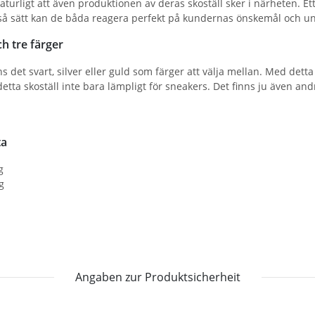
aturligt att även produktionen av deras skoställ sker i närheten. Et
 så sätt kan de båda reagera perfekt på kundernas önskemål och un
ch tre färger
ns det svart, silver eller guld som färger att välja mellan. Med detta
etta skoställ inte bara lämpligt för sneakers. Det finns ju även andr
ta
g
g
Angaben zur Produktsicherheit