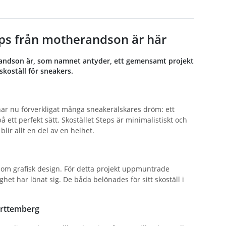
teps från motherandson är här
herandson är, som namnet antyder, ett gemensamt projekt
skoställ för sneakers.
r nu förverkligat många sneakerälskares dröm: ett
ett perfekt sätt. Skostället Steps är minimalistiskt och
blir allt en del av en helhet.
om grafisk design. För detta projekt uppmuntrade
et har lönat sig. De båda belönades för sitt skoställ i
ürttemberg