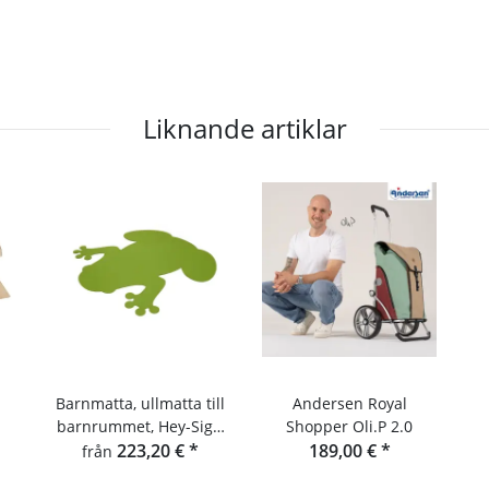
Liknande artiklar
Barnmatta, ullmatta till
Andersen Royal
barnrummet, Hey-Sign
Shopper Oli.P 2.0
grodmatta
223,20 €
*
189,00 €
*
från