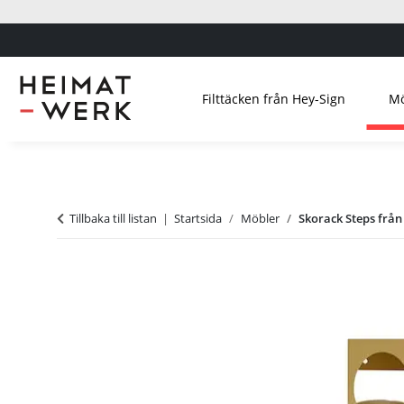
Filttäcken från Hey-Sign
Mö
Tillbaka till listan
Startsida
Möbler
Skorack Steps från