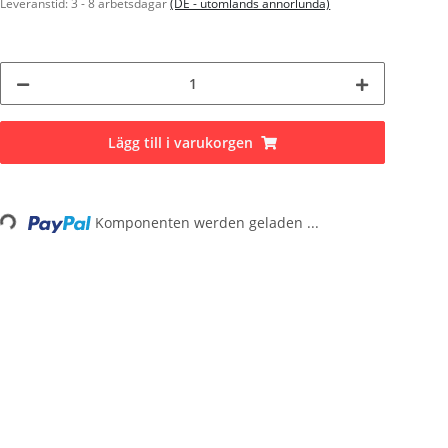
Leveranstid:
3 - 8 arbetsdagar
(DE - utomlands annorlunda)
Lägg till i varukorgen
Komponenten werden geladen ...
ading...