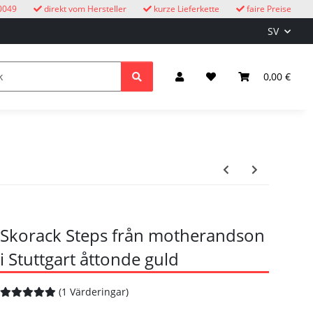
0049
direkt vom Hersteller
kurze Lieferkette
faire Preise
SV
cksuhren
barn
Belysning & el
0,00 €
Skorack Steps från motherandson
i Stuttgart åttonde guld
(1 Värderingar)