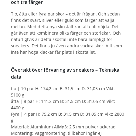
och tre färger
Tio, åtta eller fyra par skor – det är frågan. Och sedan
finns det svart, silver eller guld som färger att välja
mellan. Med detta nya skoställ kan alla bli nöjda. Det
går även att kombinera olika färger och storlekar. Och
naturligtvis är detta skoställ inte bara lämpligt för
sneakers. Det finns ju även andra vackra skor. Allt som
inte har höga klackar får plats i skostället.
Översikt över förvaring av sneakers – Tekniska
data
tio | 10 par H: 174,2 cm B: 31,5 cm D: 31,05 cm Vikt:
5100 g
åtta | 8 par H: 141,2 cm B: 31,5 cm D: 31,05 cm Vikt:
4400 g
Fyra | 4 par H: 75,2 cm B: 31,5 cm D: 31,05 cm Vikt: 2800
g
Material: Aluminium AIMg3; 2,5 mm pulverlackerad
Montering: Väggmontering, tillbehör ingår ej