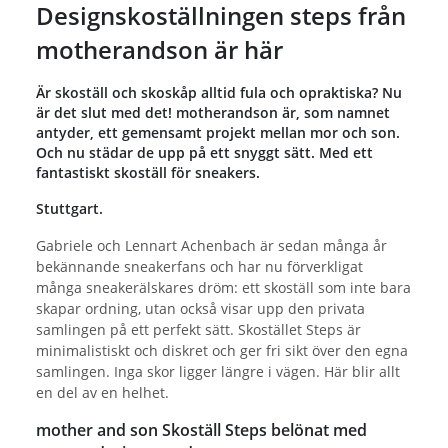
Designskoställningen steps från
motherandson är här
Är skoställ och skoskåp alltid fula och opraktiska? Nu
är det slut med det! motherandson är, som namnet
antyder, ett gemensamt projekt mellan mor och son.
Och nu städar de upp på ett snyggt sätt. Med ett
fantastiskt skoställ för sneakers.
Stuttgart.
Gabriele och Lennart Achenbach är sedan många år
bekännande sneakerfans och har nu förverkligat
många sneakerälskares dröm: ett skoställ som inte bara
skapar ordning, utan också visar upp den privata
samlingen på ett perfekt sätt. Skostället Steps är
minimalistiskt och diskret och ger fri sikt över den egna
samlingen. Inga skor ligger längre i vägen. Här blir allt
en del av en helhet.
mother and son Skoställ Steps belönat med