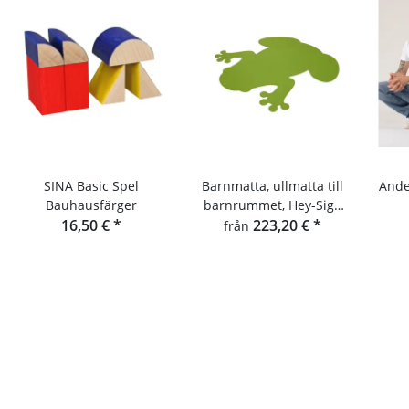
SINA Basic Spel
Barnmatta, ullmatta till
Ande
Bauhausfärger
barnrummet, Hey-Sign
16,50 €
*
grodmatta
223,20 €
*
från