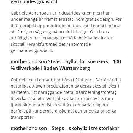
germandesignaward
Gabriele Achenbach är industridesigner, men har
under många år främst arbetat inom grafisk design. För
detta projekt uppmuntrade hennes son Lennart henne
att återigen våga sig på produktdesign. Och hans
uthållighet har lönat sig. De båda belönades för sitt
skoställ i Frankfurt med det renommade
germandesignaward.
mother and son Steps – hyllor för sneakers – 100
% tillverkade i Baden-Württemberg
Gabriele och Lennart bor båda i Stuttgart. Därför är det
naturligt att även produktionen av deras skoställ sker i
närheten. Ett närliggande metallbearbetningsföretag
tillverkar stället med hjälp av laserteknik av 2,5 mm
tjockt aluminium. På så sätt kan de båda reagera
perfekt på kundernas önskemål och undvika onödiga
transporter.
mother and son – Steps – skohylla i tre storlekar