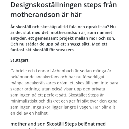
Designskoställningen steps från
motherandson är här
Är skoställ och skoskåp alltid fula och opraktiska? Nu
är det slut med det! motherandson är, som namnet
antyder, ett gemensamt projekt mellan mor och son.
Och nu städar de upp på ett snyggt sätt. Med ett
fantastiskt skoställ för sneakers.
Stuttgart.
Gabriele och Lennart Achenbach är sedan många år
bekännande sneakerfans och har nu förverkligat
många sneakerälskares dröm: ett skoställ som inte bara
skapar ordning, utan också visar upp den privata
samlingen på ett perfekt sätt. Skostället Steps är
minimalistiskt och diskret och ger fri sikt över den egna
samlingen. Inga skor ligger längre i vägen. Här blir allt
en del av en helhet.
mother and son Skoställ Steps belönat med