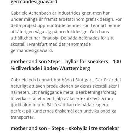
germandesignaward
Gabriele Achenbach är industridesigner, men har
under många år främst arbetat inom grafisk design. För
detta projekt uppmuntrade hennes son Lennart henne
att återigen våga sig på produktdesign. Och hans
uthållighet har lönat sig. De båda belönades för sitt
skoställ i Frankfurt med det renommade
germandesignaward.
mother and son Steps – hyllor för sneakers – 100
% tillverkade i Baden-Württemberg
Gabriele och Lennart bor båda i Stuttgart. Därför är det
naturligt att även produktionen av deras skoställ sker i
närheten. Ett närliggande metallbearbetningsföretag
tillverkar stället med hjälp av laserteknik av 2,5 mm
tjockt aluminium. På så sätt kan de båda reagera
perfekt på kundernas önskemål och undvika onödiga
transporter.
mother and son – Steps – skohylla i tre storlekar