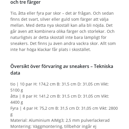
och tre färger
Tio, åtta eller fyra par skor – det är frågan. Och sedan
finns det svart, silver eller guld som färger att välja
mellan. Med detta nya skoställ kan alla bli nöjda. Det
går även att kombinera olika färger och storlekar. Och
naturligtvis är detta skoställ inte bara lämpligt för
sneakers. Det finns ju även andra vackra skor. Allt som
inte har höga klackar får plats i skostället.
Översikt över förvaring av sneakers – Tekniska
data
tio | 10 par H: 174,2 cm B: 31,5 cm D: 31,05 cm Vikt:
5100 g
åtta | 8 par H: 141,2 cm B: 31,5 cm D: 31,05 cm Vikt:
4400 g
Fyra | 4 par H: 75,2 cm B: 31,5 cm D: 31,05 cm Vikt: 2800
g
Material: Aluminium AIMg3; 2,5 mm pulverlackerad
Montering: Väggmontering, tillbehör ingår ej