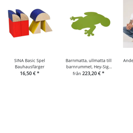
SINA Basic Spel
Barnmatta, ullmatta till
Ande
Bauhausfärger
barnrummet, Hey-Sign
16,50 €
*
grodmatta
223,20 €
*
från