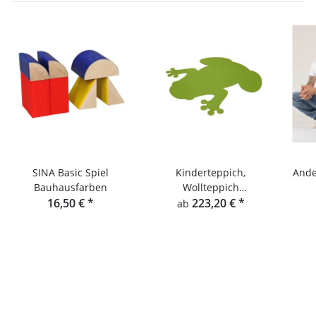
SINA Basic Spiel
Kinderteppich,
Ande
Bauhausfarben
Wollteppich
16,50 €
*
Kinderzimmer, Hey-Sign
223,20 €
*
ab
Froschteppich