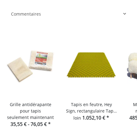
Commentaires
Grille antidérapante
Tapis en feutre, Hey
M
pour tapis
Sign, rectangulaire Tapis
seulement maintenant
tressé 5 couleur unie
1.052,10 €
*
485
loin
35,55 € -
76,05 €
*