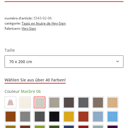
numéro d'article:
5543-92-06
catégorie:
Tapis en feutre de Hey-Sign
Fabricant:
Hey-Sign
Taille
70 x 200 cm
Wählen Sie aus über 40 Farben!
Couleur
Marbre 06
Marbre 06
Powder_51
Blanc laineux 03
Mèches claires 07
Poivre 47
Anthracite 01
Taupe 35
Caramel
Noyer 29
Gris clair 16
Gris tourterelle 17
Noir 02
Curry 23
Fer 66
Bleu pastel 19
Ciel 33