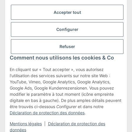
Accepter tout
Nous sommes membres de
Configurer
Refuser
Transport et retours
Comment nous utilisons les cookies & Co
En savoir plus sur les transports et les retours
En cliquant sur « Tout accepter », vous autorisez
l'utilisation des services suivants sur notre site Web :
YouTube, Vimeo, Google Analytics, Google Analytics,
Google Ads, Google Kundenrezensionen. Vous pouvez
Conditions générales
modifier le paramètre à tout moment (icône empreinte
digitale en bas à gauche). De plus amples détails peuvent
être trouvés ci-dessous
Configurer
et dans notre
Déclaration de protection des données
.
#global.withdrawalForm#
Mentions légales
|
Déclaration de protection des
* Tous les prix incluent la TVA légale., plus les
frais d'expédition
données