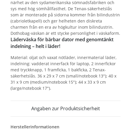
närhet av den sydamerikanska sömnadsfabriken och
sys med hög sömhållfasthet. De Tenax-säkerhetslås
som är monterade på sidorna kommer från bilindustrin
(cabrioletkapell) och ger helheten den diskreta
charmen från en era av högkultur inom bilindustrin.
Dothobag-väskan är ett stycke personlighet i väskaform.
Läderväska för bärbar dator med genomtänkt
indelning – helt i läder!
Material: oljat och vaxat nötläder, innermaterial läder,
indelning: vadderat innerfack för laptop, 2 innerfickor
med tryckknapp, 1 framficka, 1 bakficka, 2 Tenax-
säkerhetslås. 36 x 29 x 7 cm (small/notebook 13"); 40 x
31 x 9 cm (medium/notebook 15"); 44 x 33 x 9 cm
(large/notebook 17").
Angaben zur Produktsicherheit
Herstellerinformationen