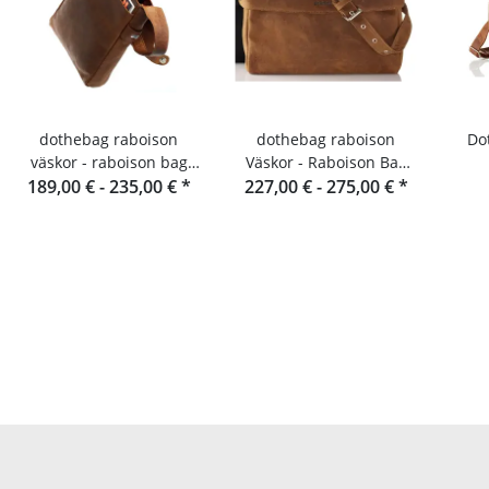
dothebag raboison
dothebag raboison
Dothe
väskor - raboison bag
Väskor - Raboison Bag
upend Stående format
189,00 € -
235,00 €
*
227,00 € -
Liggende format toro
275,00 €
*
toro