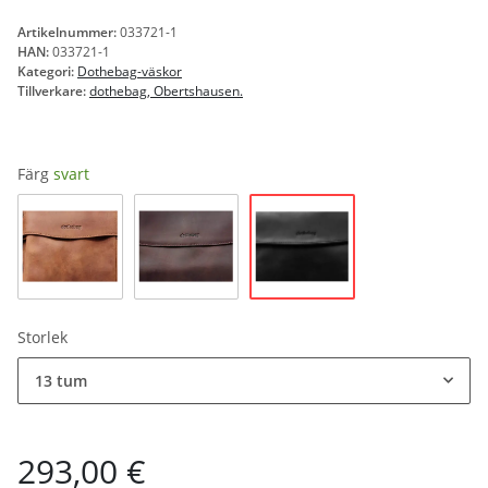
Artikelnummer:
033721-1
HAN:
033721-1
Kategori:
Dothebag-väskor
Tillverkare:
dothebag, Obertshausen.
Färg
svart
svart
natur
brun
Storlek
13 tum
293,00 €