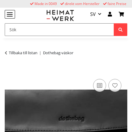
Made in 0049
direkt vom Hersteller
faire Preise
SV
Tillbaka till listan
Dothebag-väskor