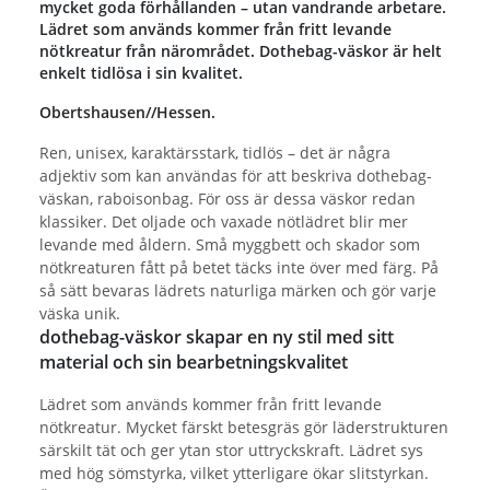
mycket goda förhållanden – utan vandrande arbetare.
Lädret som används kommer från fritt levande
nötkreatur från närområdet. Dothebag-väskor är helt
enkelt tidlösa i sin kvalitet.
Obertshausen//Hessen.
Ren, unisex, karaktärsstark, tidlös – det är några
adjektiv som kan användas för att beskriva dothebag-
väskan, raboisonbag. För oss är dessa väskor redan
klassiker. Det oljade och vaxade nötlädret blir mer
levande med åldern. Små myggbett och skador som
nötkreaturen fått på betet täcks inte över med färg. På
så sätt bevaras lädrets naturliga märken och gör varje
väska unik.
dothebag-väskor skapar en ny stil med sitt
material och sin bearbetningskvalitet
Lädret som används kommer från fritt levande
nötkreatur. Mycket färskt betesgräs gör läderstrukturen
särskilt tät och ger ytan stor uttryckskraft. Lädret sys
med hög sömstyrka, vilket ytterligare ökar slitstyrkan.