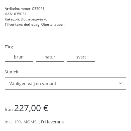
Artikelnummer:
035021-
HAN:
035021
Kategori:
Dothebag-väskor
Tillverkare:
dothebag, Obertshausen.
Färg
brun
natur
svart
brun
natur
svart
Storlek
Vänligen välj en variant.
227,00 €
från
inkl. 19% MOMS. ,
Fri leverans