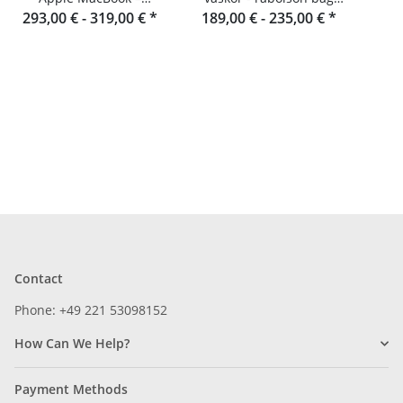
293,00 € -
Laptopfodral i läder
319,00 €
*
upend Stående format
189,00 € -
235,00 €
*
toro
Contact
Phone: +49 221 53098152
How Can We Help?
Payment Methods