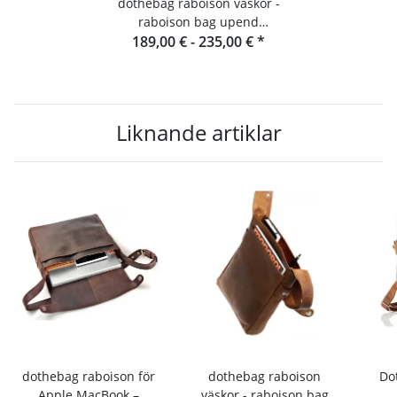
dothebag raboison väskor -
raboison bag upend
189,00 € -
Stående format toro
235,00 €
*
Liknande artiklar
dothebag raboison för
dothebag raboison
Dothe
Apple MacBook –
väskor - raboison bag