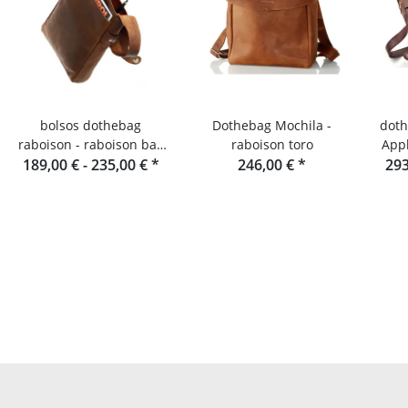
bolsos dothebag
Dothebag Mochila -
doth
raboison - raboison bag
raboison toro
App
upend formato vertical
189,00 € -
235,00 €
*
246,00 €
*
293
par
toro