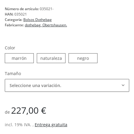
Número de artículo:
035021-
HAN:
035021
Categoría:
Bolsos Dothebag
Fabricante:
dothebag, Obertshausen.
Color
marrón
naturaleza
negro
marrón
naturaleza
negro
Tamaño
Seleccione una variación.
227,00 €
de
incl. 19% IVA. ,
Entrega gratuita