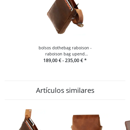
bolsos dothebag raboison -
raboison bag upend
189,00 € -
formato vertical toro
235,00 €
*
Artículos similares