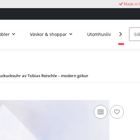
Made in 
bler
Väskor & shoppar
Utomhusliv
Kucku
 Kuckucksuhr av Tobias Reischle – modern gökur