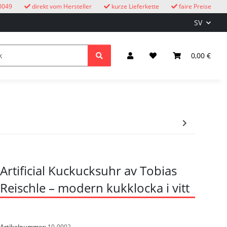
0049
direkt vom Hersteller
kurze Lieferkette
faire Preise
SV
cksuhren
barn
Belysning & el
0,00 €
Artificial Kuckucksuhr av Tobias
Reischle – modern kukklocka i vitt
Artikelnummer:
10-0002