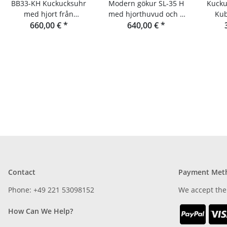
BB33-KH Kuckucksuhr
Modern gökur SL-35 H
Kucku
med hjort från
med hjorthuvud och 8
Kub
Rombach & Haas
660,00 €
*
dagars gångverk från
640,00 €
*
Rom
Rombach & Haas
Contact
Payment Met
Phone: +49 221 53098152
We accept the
How Can We Help?