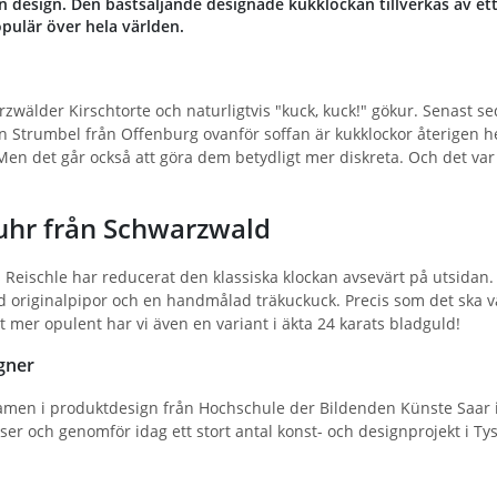
in design. Den bästsäljande designade kukklockan tillverkas av ett
pulär över hela världen.
rzwälder Kirschtorte och naturligtvis "kuck, kuck!" gökur. Senast
 Strumbel från Offenburg ovanför soffan är kukklockor återigen he
en det går också att göra dem betydligt mer diskreta. Och det var pr
hr från Schwarzwald
Reischle har reducerat den klassiska klockan avsevärt på utsidan. In
originalpipor och en handmålad träkuckuck. Precis som det ska var
 mer opulent har vi även en variant i äkta 24 karats bladguld!
gner
amen i produktdesign från Hochschule der Bildenden Künste Saar i
lser och genomför idag ett stort antal konst- och designprojekt i T