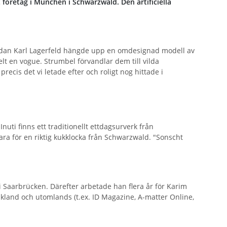
 företag i München i Schwarzwald. Den artificiella
 sedan Karl Lagerfeld hängde upp en omdesignad modell av
lt en vogue. Strumbel förvandlar dem till vilda
ecis det vi letade efter och roligt nog hittade i
uti finns ett traditionellt ettdagsurverk från
a för en riktig kukklocka från Schwarzwald. "Sonscht
 Saarbrücken. Därefter arbetade han flera år för Karim
yskland och utomlands (t.ex. ID Magazine, A-matter Online,