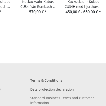
auhaus
Kuckucksuhr Kubus
Kuckucksuhr Kubus
bach &
CU34 från Rombach &
CU34H med hjorthuvud
*
570,00 €
Haas
*
450,00 € -
från Rombach & Haas
650,00 €
*
Terms & Conditions
s
Data protection declaration
Standard Business Terms and customer
information