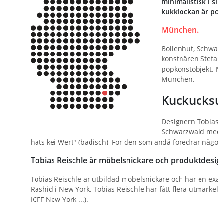
minimalistisk i s
kukklockan är po
München.
Bollenhut, Schwa
konstnären Stefan
popkonstobjekt. M
München.
Kuckucksu
Designern Tobias 
Schwarzwald med 
hats kei Wert" (badisch). För den som ändå föredrar något
Tobias Reischle är möbelsnickare och produktdesi
Tobias Reischle är utbildad möbelsnickare och har en ex
Rashid i New York. Tobias Reischle har fått flera utmärke
ICFF New York ...).