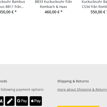
cksuhr Bambus
BB33 Kuckucksuhr från
Kuckucksuhr B
us BB11 från
Rombach & Haas
CS34 från Rom
bach & Haas
350,00 €
*
460,00 €
*
550,00 €
Haas
hods
Shipping & Returns
 following payment options:
more about Shipping & Return