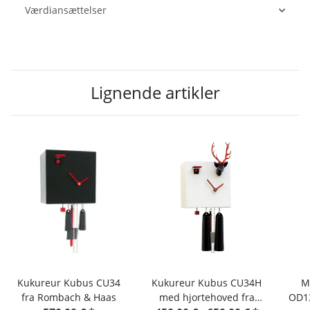
Værdiansættelser
Lignende artikler
Kukureur Kubus CU34
Kukureur Kubus CU34H
M
fra Rombach & Haas
med hjortehoved fra
OD13