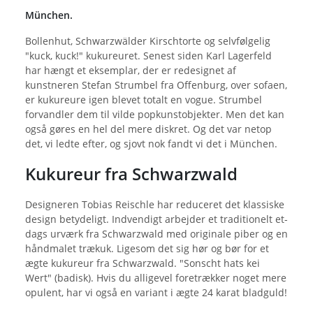
München.
Bollenhut, Schwarzwälder Kirschtorte og selvfølgelig
"kuck, kuck!" kukureuret. Senest siden Karl Lagerfeld
har hængt et eksemplar, der er redesignet af
kunstneren Stefan Strumbel fra Offenburg, over sofaen,
er kukureure igen blevet totalt en vogue. Strumbel
forvandler dem til vilde popkunstobjekter. Men det kan
også gøres en hel del mere diskret. Og det var netop
det, vi ledte efter, og sjovt nok fandt vi det i München.
Kukureur fra Schwarzwald
Designeren Tobias Reischle har reduceret det klassiske
design betydeligt. Indvendigt arbejder et traditionelt et-
dags urværk fra Schwarzwald med originale piber og en
håndmalet trækuk. Ligesom det sig hør og bør for et
ægte kukureur fra Schwarzwald. "Sonscht hats kei
Wert" (badisk). Hvis du alligevel foretrækker noget mere
opulent, har vi også en variant i ægte 24 karat bladguld!