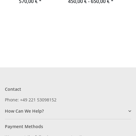
570,00 €
*
450,00 € -
Rombach & Haas
650,00 €
*
fr
Contact
Phone: +49 221 53098152
How Can We Help?
Payment Methods