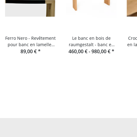
Ferro Nero - Revêtement
Le banc en bois de
Cro
pour banc en lamelles
raumgestalt - banc en
en l
de chêne et console
89,00 €
*
460,00 € -
lamelles de chêne
980,00 €
*