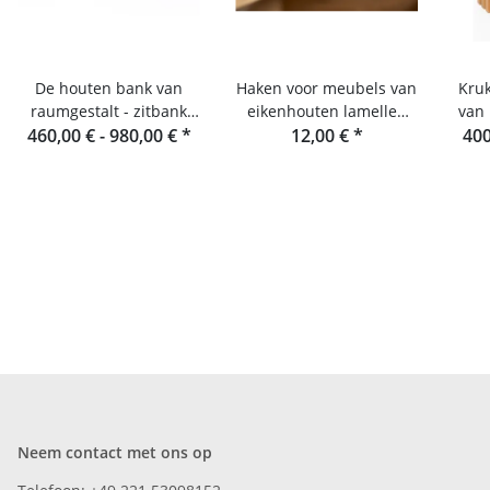
De houten bank van
Haken voor meubels van
Kruk
raumgestalt - zitbank
eikenhouten lamellen
van 
460,00 € -
van eikenhouten
980,00 €
*
van Raumgestalt
12,00 €
*
400
lamellen
Neem contact met ons op