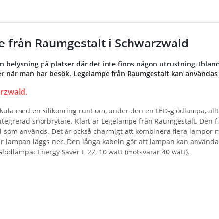
 från Raumgestalt i Schwarzwald
 belysning på platser där det inte finns någon utrustning. Ibla
ller när man har besök. Legelampe från Raumgestalt kan användas 
rzwald.
kula med en silikonring runt om, under den en LED-glödlampa, allt
ntegrerad snörbrytare. Klart är Legelampe från Raumgestalt. Den fin
el som används. Det är också charmigt att kombinera flera lampor 
r lampan läggs ner. Den långa kabeln gör att lampan kan användas ö
Glödlampa: Energy Saver E 27, 10 watt (motsvarar 40 watt).