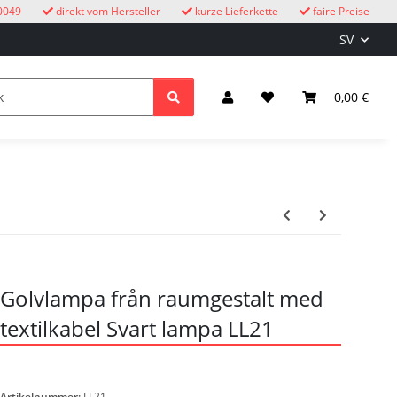
0049
direkt vom Hersteller
kurze Lieferkette
faire Preise
SV
cksuhren
barn
Belysning & el
0,00 €
Golvlampa från raumgestalt med
textilkabel Svart lampa LL21
Artikelnummer:
LL21