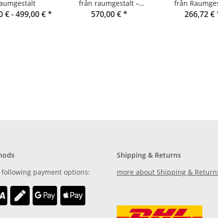
aumgestalt
från raumgestalt –
från Raumges
0 € -
499,00 €
*
trädgårdsbänk i
570,00 €
*
266,72 €
douglasgran
hods
Shipping & Returns
 following payment options:
more about Shipping & Return