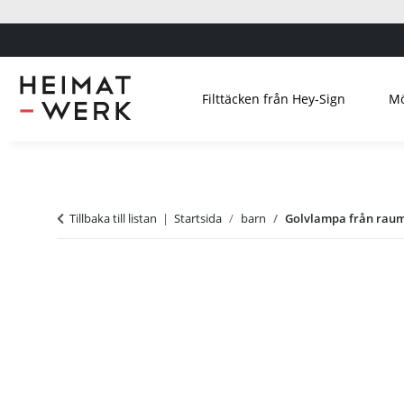
Filttäcken från Hey-Sign
Mö
Tillbaka till listan
Startsida
barn
Golvlampa från raumg