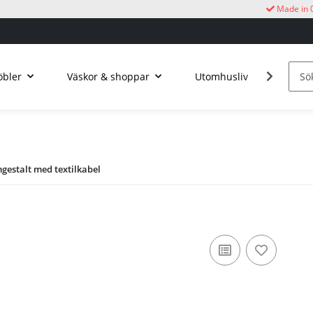
Made in 
bler
Väskor & shoppar
Utomhusliv
Kucku
estalt med textilkabel