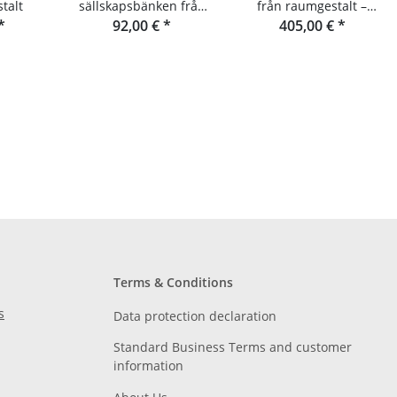
talt
sällskapsbänken från
från raumgestalt –
*
raumgestalt
92,00 €
*
405,00 €
lameller av
*
douglasgran
Terms & Conditions
s
Data protection declaration
Standard Business Terms and customer
information