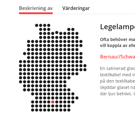
Beskrivning av
Värderingar
Legelampe
Ofta behöver man
vill koppla av e
Bernau//Schwa
En satinerad glas
textilkabel med i
på den textilkab
skyddar glaset nä
där ljus behövs. 