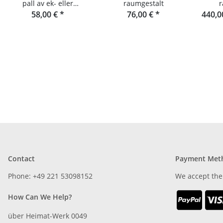
pall av ek- eller
raumgestalt
r
douglasgranlameller
58,00 €
*
76,00 €
*
440,0
Contact
Payment Met
Phone: +49 221 53098152
We accept the
How Can We Help?
über Heimat-Werk 0049