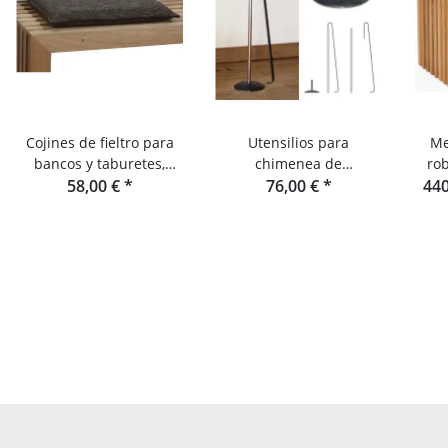
Cojines de fieltro para
Utensilios para
Me
bancos y taburetes,
chimenea de
ro
fabricados con láminas
58,00 €
*
raumgestalt
76,00 €
*
440
de roble o abeto de
Douglas.