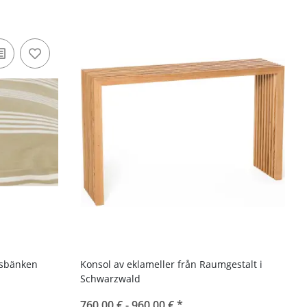
psbänken
Konsol av eklameller från Raumgestalt i
Schwarzwald
760,00 € -
960,00 €
*