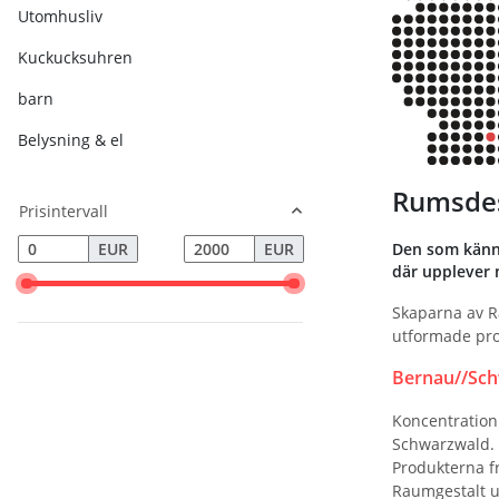
Utomhusliv
Kuckucksuhren
barn
Belysning & el
Rumsdes
Prisintervall
Den som känne
EUR
EUR
där upplever 
Skaparna av Ra
utformade pro
Bernau//Sch
Koncentration
Schwarzwald. 
Produkterna fr
Raumgestalt up