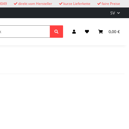
0049
direkt vom Hersteller
kurze Lieferkette
faire Preise
SV
cksuhren
barn
Belysning & el
0,00 €