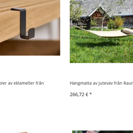
ler av eklameller från
Hängmatta av juteväv från Rau
266,72 €
*