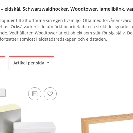
 – eldskål, Schwarzwaldhocker, Woodtower, lamellbänk, vä
nbjuder till att utforma sin egen livsmiljö. Ofta med förvånansvä
ljus. Också vackert: de utmärkt bearbetade och strikt designade l
de. Vedhållaren Woodtower är ett objekt som står för sig själv. Det 
 fortsätter sömlöst i eldstadsredskapen och eldstaden.
Artikel per sida
G