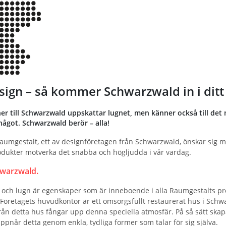
ign – så kommer Schwarzwald in i ditt
r till Schwarzwald uppskattar lugnet, men känner också till de
något. Schwarzwald berör – alla!
umgestalt, ett av designföretagen från Schwarzwald, önskar sig me
dukter motverka det snabba och högljudda i vår vardag.
warzwald.
 och lugn är egenskaper som är inneboende i alla Raumgestalts pr
Företagets huvudkontor är ett omsorgsfullt restaurerat hus i Schw
ån detta hus fångar upp denna speciella atmosfär. På så sätt skap
pnår detta genom enkla, tydliga former som talar för sig själva.