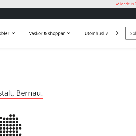
Made in 
bler
Väskor & shoppar
Utomhusliv
Kucku
alt, Bernau.