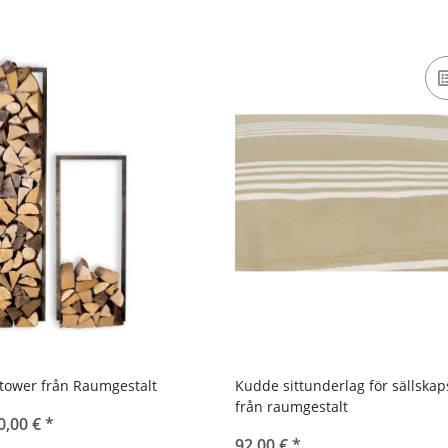
tower från Raumgestalt
Kudde sittunderlag för sällska
från raumgestalt
0,00 €
*
92,00 €
*