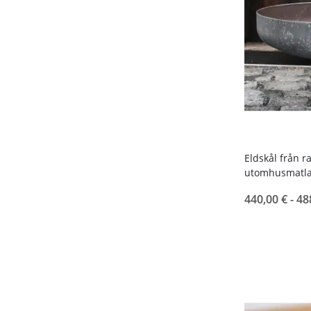
Eldskål från r
utomhusmatla
440,00 € -
48