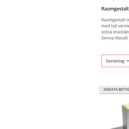
Raumgestalt
Raumgestalt i
med två värme
också enaståen
Denna filosofi
Sortering
HÖGSTA BETY