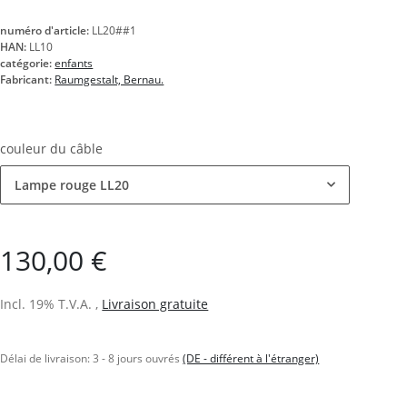
numéro d'article:
LL20##1
HAN:
LL10
catégorie:
enfants
Fabricant:
Raumgestalt, Bernau.
couleur du câble
Lampe rouge LL20
130,00 €
Incl. 19% T.V.A. ,
Livraison gratuite
Délai de livraison:
3 - 8 jours ouvrés
(DE - différent à l'étranger)