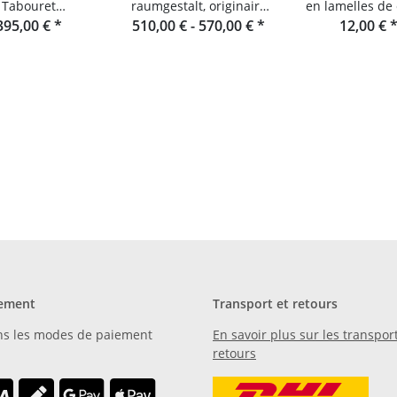
Tabouret
raumgestalt, originaire
en lamelles de
lenhuthocker
395,00 €
*
510,00 € -
de la Forêt-Noire
570,00 €
*
de Raumgest
12,00 €
aumgestalt
ement
Transport et retours
ns les modes de paiement
En savoir plus sur les transport
retours