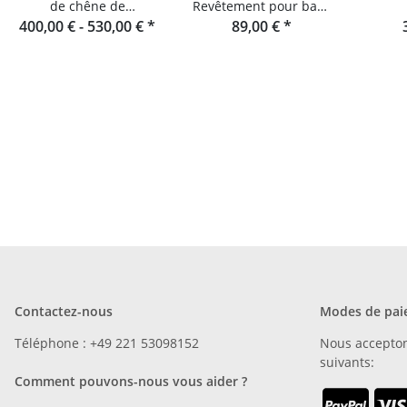
de chêne de
Revêtement pour banc
raumgestalt, originaire
400,00 € -
530,00 €
*
en lamelles de chêne et
89,00 €
*
Bol
de la Forêt-Noire
console
r
Contactez-nous
Modes de pai
Téléphone : +49 221 53098152
Nous accepto
suivants:
Comment pouvons-nous vous aider ?