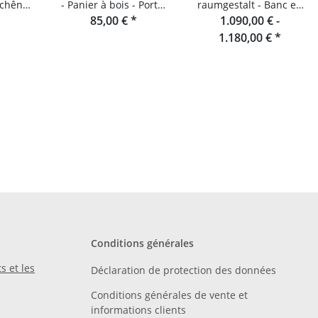
 chêne
- Panier à bois - Porte-
raumgestalt - Banc en
alt
*
85,00 €
bûches
*
lamelles de chêne 180
1.090,00 € -
cm
1.180,00 €
*
Conditions générales
s et les
Déclaration de protection des données
Conditions générales de vente et
informations clients