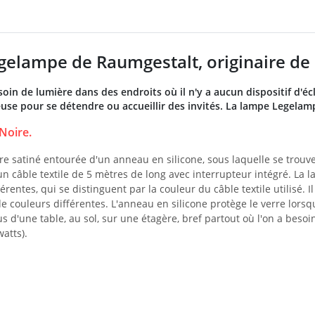
elampe de Raumgestalt, originaire de 
oin de lumière dans des endroits où il n'y a aucun dispositif d'éc
se pour se détendre ou accueillir des invités. La lampe Legelamp
Noire.
e satiné entourée d'un anneau en silicone, sous laquelle se trouv
un câble textile de 5 mètres de long avec interrupteur intégré. La
férentes, qui se distinguent par la couleur du câble textile utilis
e couleurs différentes. L'anneau en silicone protège le verre lorsq
sus d'une table, au sol, sur une étagère, bref partout où l'on a bes
watts).