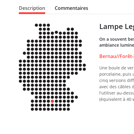
Description
Commentaires
Lampe Leg
On a souvent bes
ambiance lumineu
Bernau//Forêt-
Une boule de verr
porcelaine, puis 
cinq versions dif
avec des câbles d
l'utiliser au-des
(équivalent à 40 