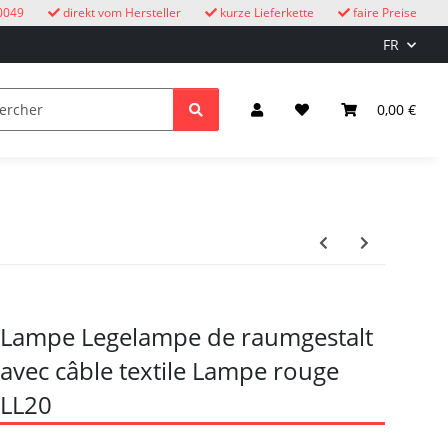
0049
direkt vom Hersteller
kurze Lieferkette
faire Preise
FR
oucous
enfants
Éclairage et électricité
0,00 €
Lampe Legelampe de raumgestalt
avec câble textile Lampe rouge
LL20