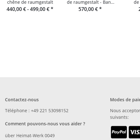
chêne de raumgestalt
de raumgestalt - Banc
de
440,00 € -
499,00 €
*
de jardin en sapin
570,00 €
*
Douglas
Contactez-nous
Modes de pai
Téléphone : +49 221 53098152
Nous accepto
suivants:
Comment pouvons-nous vous aider ?
über Heimat-Werk 0049