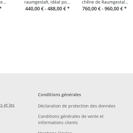
de
raumgestalt, idéal pour
chêne de Raumgestalt,
amelles
*
440,00 € -
cuisiner en plein air
488,00 €
*
760,00 € -
originaire de la Forêt-
960,00 €
*
glas
Noire
Conditions générales
s et les
Déclaration de protection des données
Conditions générales de vente et
informations clients