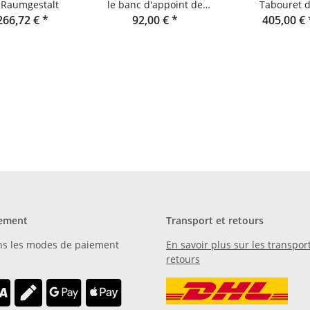
 Raumgestalt
le banc d'appoint de
Tabouret 
266,72 €
*
raumgestalt
92,00 €
*
raumgestalt - L
405,00 €
en sapin Dou
ement
Transport et retours
ns les modes de paiement
En savoir plus sur les transport
retours