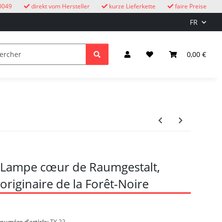
0049
direkt vom Hersteller
kurze Lieferkette
faire Preise
FR
oucous
enfants
Éclairage et électricité
0,00 €
Lampe cœur de Raumgestalt,
originaire de la Forêt-Noire
numéro d'article:
TY 22