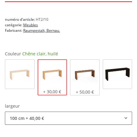
numéro d'article:
HT2/10
catégorie:
Meubles
Fabricant:
Raumgestalt, Bernau.
Couleur
Chêne clair, huilé
Chêne clair, huilé
Chêne naturel
+ 30,00 €
Chêne foncé, huilé
teinté noi
+ 50,00 €
largeur
100 cm
+ 40,00 €