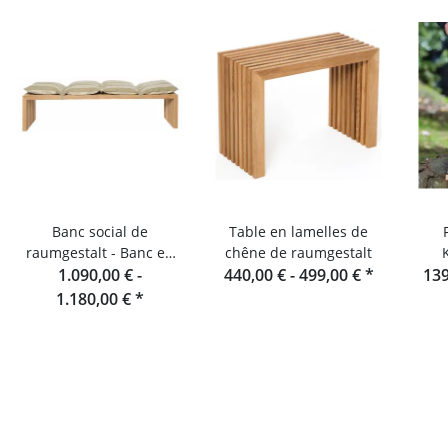
Banc social de
Table en lamelles de
raumgestalt - Banc en
chêne de raumgestalt
lamelles de chêne 180
1.090,00 € -
440,00 € -
499,00 €
*
139
cm
1.180,00 €
*