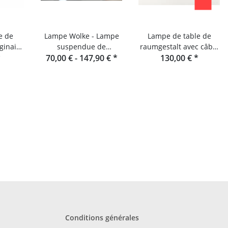
e de
Lampe Wolke - Lampe
Lampe de table de
ginaire
suspendue de
raumgestalt avec câble
oire
*
70,00 € -
Raumgestalt
147,90 €
*
130,00 €
textile
*
Conditions générales