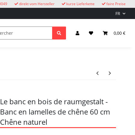
0049
direkt vom Hersteller
kurze Lieferkette
faire Preise
FR
oucous
enfants
Éclairage et électricité
0,00 €
Le banc en bois de raumgestalt -
Banc en lamelles de chêne 60 cm
Chêne naturel