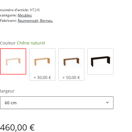
numéro d'article:
HT2/6
catégorie:
Meubles
Fabricant:
Raumgestalt, Bernau.
Couleur
Chêne naturel
Chêne naturel
Chêne clair, huilé
Chêne foncé, huilé
teinté noir
+ 30,00 €
+ 50,00 €
largeur
60 cm
460,00 €