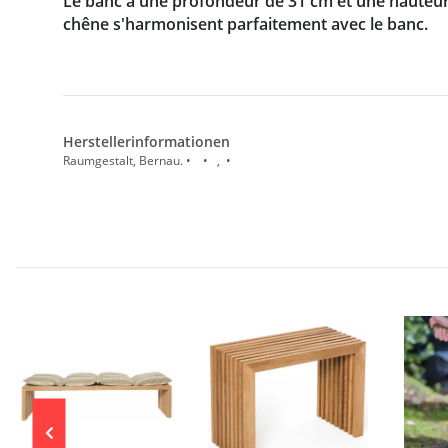
Le banc a une profondeur de 31 cm et une hauteur d
chêne s'harmonisent parfaitement avec le banc.
Herstellerinformationen
Raumgestalt, Bernau. • • , •