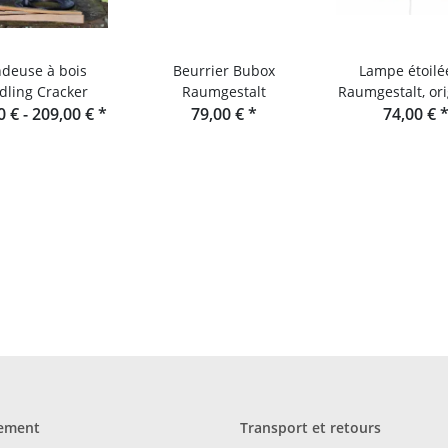
deuse à bois
Beurrier Bubox
Lampe étoilé
dling Cracker
Raumgestalt
Raumgestalt, ori
0 € -
209,00 €
*
79,00 €
*
de la Forêt-N
74,00 €
ement
Transport et retours