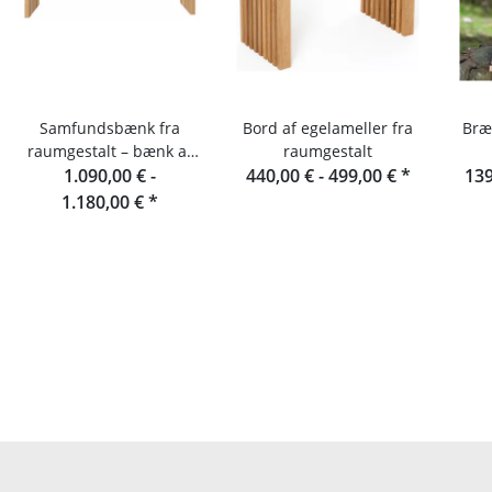
Samfundsbænk fra
Bord af egelameller fra
Bræ
raumgestalt – bænk af
raumgestalt
egelameller 180 cm
1.090,00 € -
440,00 € -
499,00 €
*
139
1.180,00 €
*