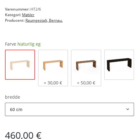
Varenummer:
HT2/6
Kategori:
Møbler
Producent:
Raumgestalt, Bernau.
Farve
Naturlig eg
Naturlig eg
Lys eg, olieret
Mørk eg, olieret
sort bejd
+ 30,00 €
+ 50,00 €
bredde
60 cm
460,00 €