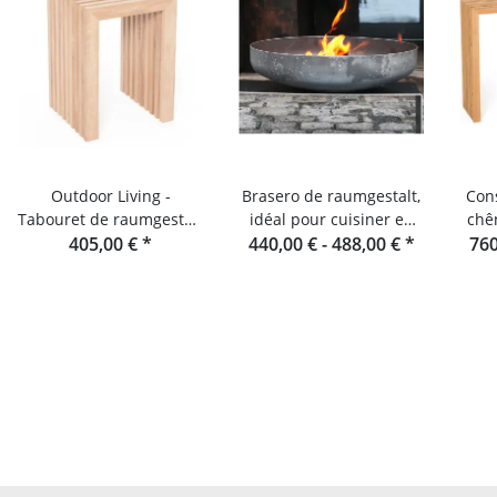
Outdoor Living -
Brasero de raumgestalt,
Con
Tabouret de raumgestalt
idéal pour cuisiner en
chê
- Lamelles en sapin
405,00 €
*
440,00 € -
plein air
488,00 €
*
760
ori
Douglas