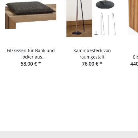
Filzkissen für Bank und
Kaminbesteck von
Hocker aus
raumgestalt
Ei
Eichenlamellen oder
58,00 €
*
76,00 €
*
440
Douglasie