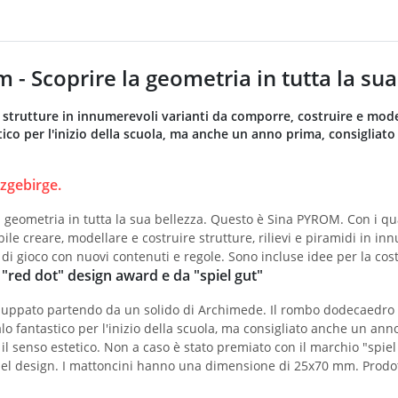
 - Scoprire la geometria in tutta la su
 e strutture in innumerevoli varianti da comporre, costruire e mode
ico per l'inizio della scuola, ma anche un anno prima, consigliato
zgebirge.
 geometria in tutta la sua bellezza. Questo è Sina PYROM. Con i qua
ile creare, modellare e costruire strutture, rilievi e piramidi in in
 di gioco con nuovi contenuti e regole. Sono incluse idee per la cos
 "red dot" design award e da "spiel gut"
luppato partendo da un solido di Archimede. Il rombo dodecaedro co
lo fantastico per l'inizio della scuola, ma consigliato anche un anno 
 il senso estetico. Non a caso è stato premiato con il marchio "spiel
el design. I mattoncini hanno una dimensione di 25x70 mm. Prodott