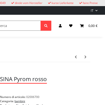
0049
direkt vom Hersteller
kurze Lieferkette
faire Preise
IT
Orologi a cucù
bambini
Illuminazione ed elettricità
0,00 €
SINA Pyrom rosso
Numero di articolo:
02006700
Categoria:
bambini