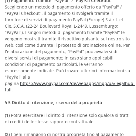
(1)
Pagamento tramite "PayPal" / "PayPal Checkout"
Scegliendo un metodo di pagamento offerto da "PayPal" /
"PayPal Checkout", il pagamento si svolgerà tramite il
fornitore di servizi di pagamento PayPal (Europe) S.à.r.l. et
Cie, S.C.A. (22-24 Boulevard Royal L-2449, Lussemburgo;
"PayPal"). I singoli metodi di pagamento tramite "PayPal" le
vengono mostrati tramite il rispettivo pulsante sul nostro sito
web, così come durante il processo di ordinazione online. Per
l'elaborazione del pagamento, "PayPal" può avvalersi di
diversi servizi di pagamento; in caso siano applicabili
condizioni di pagamento particolati, le verranno
espressamente indicate. Può trovare ulteriori informazioni su
"PayPal" alla
pagina
https://www.paypal.com/de/webapps/mpp/ua/legalhub-
full
.
§ 5
Diritto di ritenzione, riserva della proprietà
(1)
Potrà esercitare il diritto di ritenzione solo qualora si tratti
di crediti dello stesso rapporto contrattuale.
(2)
I beni rimangono di nostra proprietà fino al pagamento