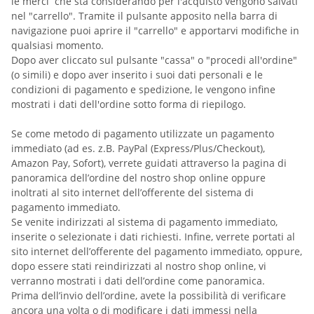
le merci
che sta considerando per l'acquisto vengono salvati
nel "carrello". Tramite il pulsante apposito nella barra di
navigazione puoi aprire il "carrello" e apportarvi modifiche in
qualsiasi momento.
Dopo aver cliccato sul pulsante "cassa" o "procedi all'ordine"
(o simili) e dopo aver inserito i suoi dati personali e le
condizioni di pagamento e spedizione, le vengono infine
mostrati i dati dell'ordine sotto forma di riepilogo.
Se come metodo di pagamento utilizzate un pagamento
immediato (ad es.
z.B. PayPal (Express/Plus/Checkout),
Amazon Pay, Sofort
), verrete guidati attraverso la pagina di
panoramica dell’ordine del nostro shop online oppure
inoltrati al sito internet dell’offerente del sistema di
pagamento immediato.
Se venite indirizzati al sistema di pagamento immediato,
inserite o selezionate i dati richiesti. Infine, verrete portati al
sito internet dell’offerente del pagamento immediato, oppure,
dopo essere stati reindirizzati al nostro shop online, vi
verranno mostrati i dati dell’ordine come panoramica.
Prima dell’invio dell’ordine, avete la possibilità di verificare
ancora una volta o di modificare i dati immessi nella