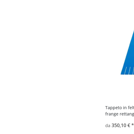
Tappeto in fel
frange rettan
350,10 €
*
da