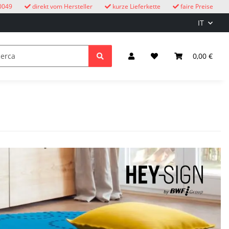
0049
direkt vom Hersteller
kurze Lieferkette
faire Preise
IT
Orologi a cucù
bambini
Illuminazione ed elettricità
0,00 €