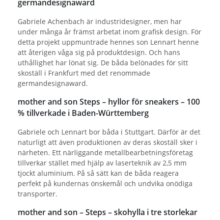
germandesignaward
Gabriele Achenbach är industridesigner, men har
under många år främst arbetat inom grafisk design. För
detta projekt uppmuntrade hennes son Lennart henne
att återigen våga sig på produktdesign. Och hans
uthållighet har lönat sig. De båda belönades för sitt
skoställ i Frankfurt med det renommade
germandesignaward.
mother and son Steps – hyllor för sneakers – 100
% tillverkade i Baden-Württemberg
Gabriele och Lennart bor båda i Stuttgart. Därför är det
naturligt att även produktionen av deras skoställ sker i
närheten. Ett närliggande metallbearbetningsföretag
tillverkar stället med hjälp av laserteknik av 2,5 mm
tjockt aluminium. På så sätt kan de båda reagera
perfekt på kundernas önskemål och undvika onödiga
transporter.
mother and son – Steps – skohylla i tre storlekar