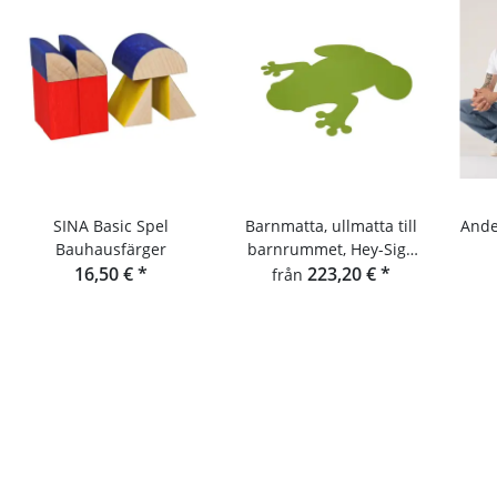
SINA Basic Spel
Barnmatta, ullmatta till
Ande
Bauhausfärger
barnrummet, Hey-Sign
16,50 €
*
grodmatta
223,20 €
*
från