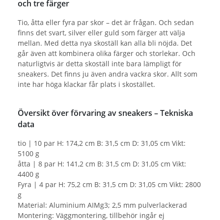
och tre färger
Tio, åtta eller fyra par skor – det är frågan. Och sedan
finns det svart, silver eller guld som färger att välja
mellan. Med detta nya skoställ kan alla bli nöjda. Det
går även att kombinera olika färger och storlekar. Och
naturligtvis är detta skoställ inte bara lämpligt för
sneakers. Det finns ju även andra vackra skor. Allt som
inte har höga klackar får plats i skostället.
Översikt över förvaring av sneakers – Tekniska
data
tio | 10 par H: 174,2 cm B: 31,5 cm D: 31,05 cm Vikt:
5100 g
åtta | 8 par H: 141,2 cm B: 31,5 cm D: 31,05 cm Vikt:
4400 g
Fyra | 4 par H: 75,2 cm B: 31,5 cm D: 31,05 cm Vikt: 2800
g
Material: Aluminium AIMg3; 2,5 mm pulverlackerad
Montering: Väggmontering, tillbehör ingår ej