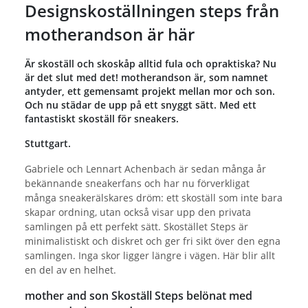
Designskoställningen steps från
motherandson är här
Är skoställ och skoskåp alltid fula och opraktiska? Nu
är det slut med det! motherandson är, som namnet
antyder, ett gemensamt projekt mellan mor och son.
Och nu städar de upp på ett snyggt sätt. Med ett
fantastiskt skoställ för sneakers.
Stuttgart.
Gabriele och Lennart Achenbach är sedan många år
bekännande sneakerfans och har nu förverkligat
många sneakerälskares dröm: ett skoställ som inte bara
skapar ordning, utan också visar upp den privata
samlingen på ett perfekt sätt. Skostället Steps är
minimalistiskt och diskret och ger fri sikt över den egna
samlingen. Inga skor ligger längre i vägen. Här blir allt
en del av en helhet.
mother and son Skoställ Steps belönat med