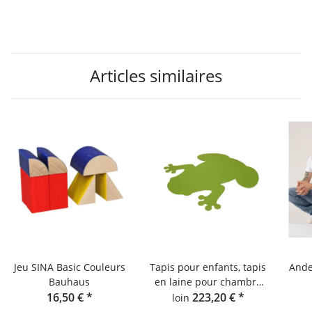
Articles similaires
Jeu SINA Basic Couleurs
Tapis pour enfants, tapis
Ande
Bauhaus
en laine pour chambre
16,50 €
*
d'enfants, tapis Hey-Sign
223,20 €
*
loin
Froschteppich