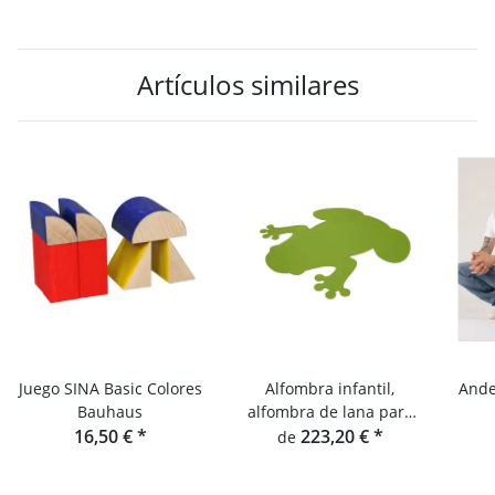
Artículos similares
Juego SINA Basic Colores
Alfombra infantil,
Ande
Bauhaus
alfombra de lana para
16,50 €
*
habitación infantil, Hey-
223,20 €
*
de
Sign Alfombra con ranas