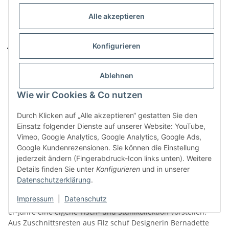
bequem und sicher. Kaufen Sie Qualität, die Generationen
Alle akzeptieren
überdauert!
Jetzt bei Heimat-Werk bestellen
Konfigurieren
Bereit für natürliche Wohnqualität? Wir
beraten Sie gerne
persönlich
und helfen Ihnen, Ihren perfekten Hey Sign
Ablehnen
Filzteppich zu finden. Kontaktieren Sie uns noch heute und
Wie wir Cookies & Co nutzen
erleben Sie die warme Atmosphäre von Hey Sign Teppichen
selbst..
Durch Klicken auf „Alle akzeptieren“ gestatten Sie den
HEY-SIGN – die Filzentdecker: das
Einsatz folgender Dienste auf unserer Website: YouTube,
Vimeo, Google Analytics, Google Analytics, Google Ads,
Narrativ
Google Kundenrezensionen. Sie können die Einstellung
jederzeit ändern (Fingerabdruck-Icon links unten). Weitere
Storytelling hält die Erinnerungen lebendig – deshalb wollen
Details finden Sie unter
Konfigurieren
und in unserer
wir sie nicht verschweigen: die Entdecker-Geschichte von
Datenschutzerklärung
.
HEY-SIGN. Nach ihr geht die Story wie folgt: Mathais Hey und
Impressum
|
Datenschutz
Bernadette Ehmanns wollten auf einer Messe Mitte der 90-
er-Jahre eine eigene Tisch- und Stuhlkollektion vorstellen.
Aus Zuschnittsresten aus Filz schuf Designerin Bernadette