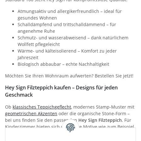
Atmungsaktiv und allergikerfreundlich – ideal für
gesundes Wohnen
Schalldämpfend und trittschalldämmend – für
angenehme Ruhe
Schmutz- und wasserabweisend – dank natürlichem
Wollfett pflegeleicht
Wärme- und kälteisolierend – Komfort zu jeder
Jahreszeit
Biologisch abbaubar – echte Nachhaltigkeit
Möchten Sie Ihren Wohnraum aufwerten? Bestellen Sie jetzt!
Hey Sign Filzteppich kaufen – Designs für jeden
Geschmack
Ob
klassisches Teppichgeflecht
, modernes Stamp-Muster mit
geometrischen Akzenten
oder die organische Stone-Form –
bei uns finden Sie den passenden
Hey Sign Filzteppich
. Für
Kinderzimmer bieten sich verspielte Motive wie zum Beispiel
das Froschdesign an. Jeder Teppich wird in Flechttechnik von
Hand gefertigt und ist schwer entflammbar. Elegant, warm,