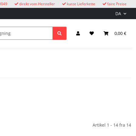
0049
direkt vom Hersteller
kurze Lieferkette
faire Preise
DA
e
børn
Lys & elektricitet
0,00 €
Artikel 1 - 14 fra 14