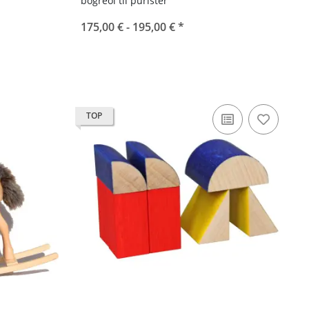
bogreol til purister
175,00 € -
195,00 €
*
TOP