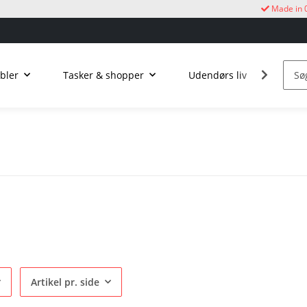
Made in 
bler
Tasker & shopper
Udendørs liv
Kukur
Artikel pr. side