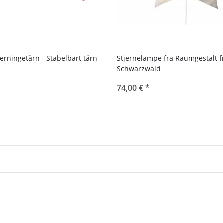
erningetårn - Stabelbart tårn
Stjernelampe fra Raumgestalt f
Schwarzwald
74,00 €
*