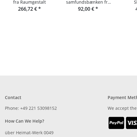
fra Raumgestalt
samfundsbænken fra
S
266,72 €
*
raumgestalt
92,00 €
*
raumge
af
Contact
Payment Met
Phone: +49 221 53098152
We accept the
How Can We Help?
über Heimat-Werk 0049