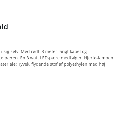
ald
 sig selv. Med rødt, 3 meter langt kabel og
kifte pæren. En 3 watt LED-pære medfølger. Hjerte-lampen
teriale: Tyvek, flydende stof af polyethylen med høj