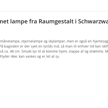
met lampe fra Raumgestalt i Schwarzw
l månelampe, stjernelampe og skylamper, men er også en hjertesag i
På bagsiden er der syet en lynlås ind, så man til enhver tid kan s
å ca. 48 cm. Smukt lys til at komme hjem, slappe af og drømme. Ma
Flyder ikke, kan vaskes og er let at sy.