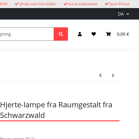
0049
direkt vom Hersteller
kurze Lieferkette
faire Preise
DA
e
børn
Lys & elektricitet
0,00 €
Hjerte-lampe fra Raumgestalt fra
Schwarzwald
Varenummer:
TY 22