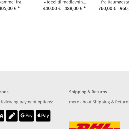
kammel fra
– ideel til madlavning
fra Raumgestal
stalt - Lameller
405,00 €
*
440,00 € -
udendørs
488,00 €
*
760,00 € -
Schwarzwa
960
 douglasgran
hods
Shipping & Returns
 following payment options:
more about Shipping & Return