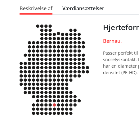
Beskrivelse af
Værdiansættelser
Hjertefor
Bernau.
Passer perfekt ti
snorelyskontakt. 
har en diameter p
densitet (PE-HD). 