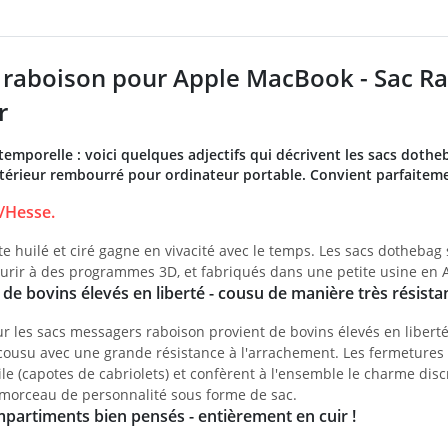
raboison pour Apple MacBook - Sac Rab
r
temporelle : voici quelques adjectifs qui décrivent les sacs dothe
érieur rembourré pour ordinateur portable. Convient parfaiteme
/Hesse.
te huilé et ciré gagne en vivacité avec le temps. Les sacs dotheba
courir à des programmes 3D, et fabriqués dans une petite usine en
de bovins élevés en liberté - cousu de manière très résist
our les sacs messagers raboison provient de bovins élevés en libert
cousu avec une grande résistance à l'arrachement. Les fermetures 
le (capotes de cabriolets) et confèrent à l'ensemble le charme dis
morceau de personnalité sous forme de sac.
partiments bien pensés - entièrement en cuir !