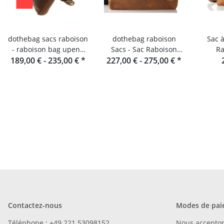
dothebag sacs raboison
dothebag raboison
Sac 
- raboison bag upend
Sacs - Sac Raboison
Ra
189,00 € -
format portrait toro
235,00 €
*
227,00 € -
Format paysage toro
275,00 €
*
Contactez-nous
Modes de pai
Téléphone : +49 221 53098152
Nous accepto