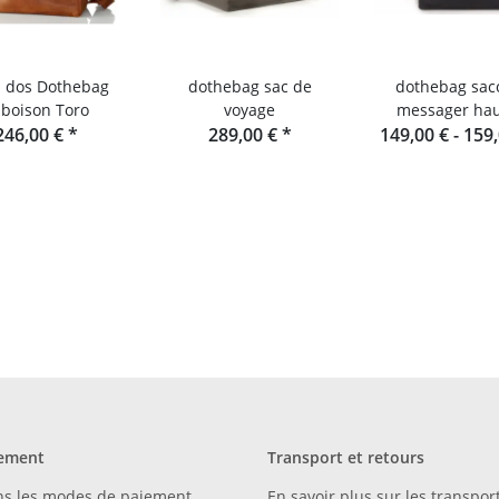
à dos Dothebag
dothebag sac de
dothebag sac
boison Toro
voyage
messager hau
246,00 €
*
289,00 €
*
149,00 € -
159
ement
Transport et retours
ns les modes de paiement
En savoir plus sur les transport