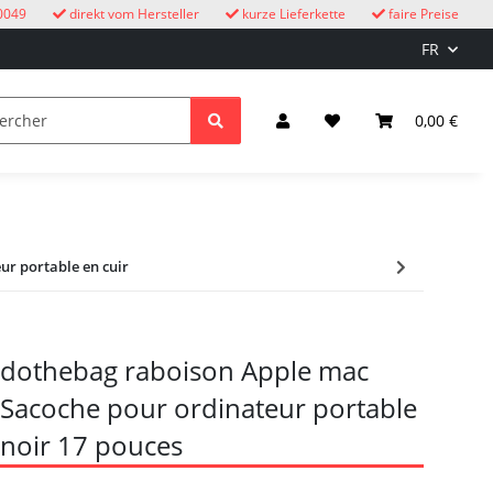
0049
direkt vom Hersteller
kurze Lieferkette
faire Preise
FR
oucous
enfants
Éclairage et électricité
0,00 €
r portable en cuir
dothebag raboison Apple mac
Sacoche pour ordinateur portable
noir 17 pouces