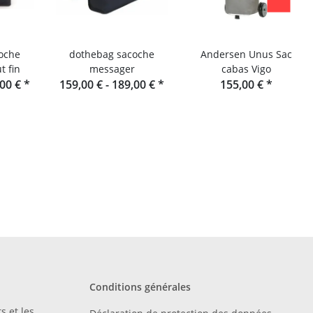
oche
dothebag sacoche
Andersen Unus Sac
t fin
messager
cabas Vigo
,00 €
*
159,00 € -
189,00 €
*
155,00 €
*
Conditions générales
s et les