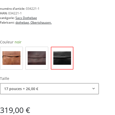
numéro d'article:
034221-1
HAN:
034221-1
catégorie:
Sacs Dothebag
Fabricant:
dothebag, Obertshausen.
Couleur
noir
noir
nature
marron
Taille
17 pouces
+ 26,00 €
319,00 €