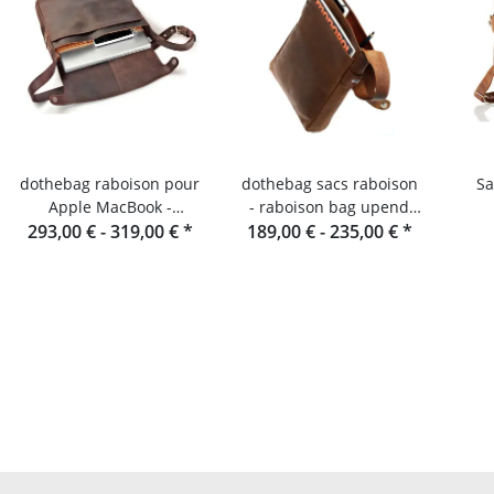
dothebag raboison pour
dothebag sacs raboison
Sa
Apple MacBook -
- raboison bag upend
Sacoche pour ordinateur
293,00 € -
319,00 €
*
189,00 € -
format portrait toro
235,00 €
*
portable en cuir