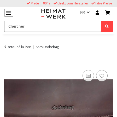
Made in 0049
direkt vom Hersteller
faire Preise
FR
retour à la liste
Sacs Dothebag