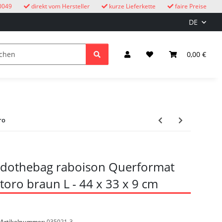
0049
direkt vom Hersteller
kurze Lieferkette
faire Preise
DE
Kuckucksuhren
Kinder
Licht & Elektro
0,00 €
ro
dothebag raboison Querformat
toro braun L - 44 x 33 x 9 cm
Artikelnummer:
035021-3