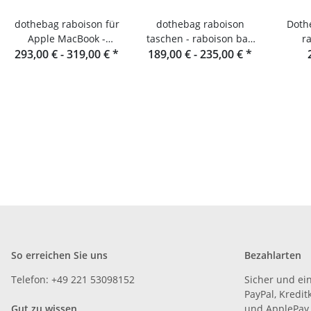
dothebag raboison für
dothebag raboison
Dothebag 
Apple MacBook -
taschen - raboison bag
r
Notebooktasche Leder
293,00 € -
319,00 €
*
upend Hochformat toro
189,00 € -
235,00 €
*
So erreichen Sie uns
Bezahlarten
Telefon: +49 221 53098152
Sicher und ei
PayPal, Kredit
Gut zu wissen
und ApplePay