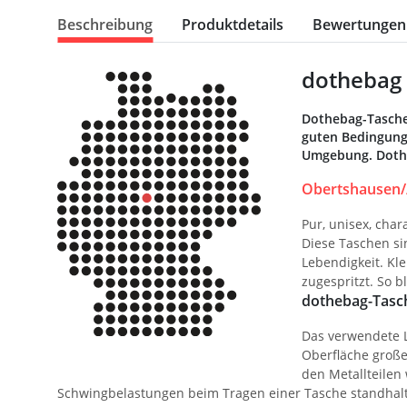
Beschreibung
Produktdetails
Bewertungen
dothebag 
Dothebag-Tasche
guten Bedingunge
Umgebung. Dotheb
Obertshausen/
Pur, unisex, char
Diese Taschen si
Lebendigkeit. Kl
zugespritzt. So 
dothebag-Tasch
Das verwendete L
Oberfläche große 
den Metallteilen
Schwingbelastungen beim Tragen einer Tasche standhalt