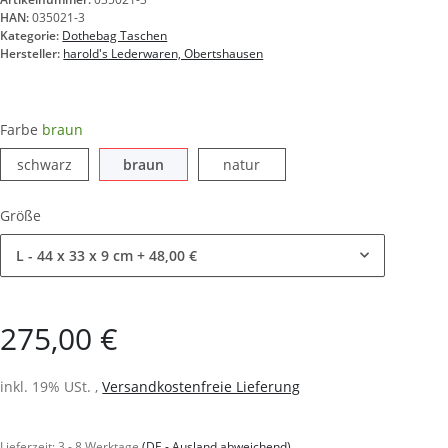
HAN:
035021-3
Kategorie:
Dothebag Taschen
Hersteller:
harold's Lederwaren, Obertshausen
Farbe
braun
schwarz
braun
natur
schwarz
braun
natur
Größe
L - 44 x 33 x 9 cm
+ 48,00 €
275,00 €
inkl. 19% USt. ,
Versandkostenfreie Lieferung
Lieferzeit:
3 - 8 Werktage
(DE - Ausland abweichend)