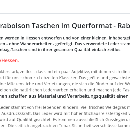
raboison Taschen im Querformat - Rab
n werden in Hessen entworfen und von einer kleinen, inhabergef
n - ohne Wanderarbeiter - gefertigt. Das verwendete Leder stam
ag-Taschen sind in ihrer gesamten Qualität einfach zeitlos.
/Hessen.
akterstark, zeitlos - das sind ein paar Adjektive, mit denen sich d
nd für uns schon zu Lebzeiten Klassiker. Das geölte und gewachs
eine Mückenstiche und Verletzungen, die sich die Rinder auf der 
bleiben die natürlichen Ledernarben erhalten und machen jede Tasc
en schaffen aus Material und Verarbeitungsqualität einen 
eder stammt von frei lebenden Rindern. Viel frisches Weidegras m
Ausdruckskraft. Das Leder wird mit hoher Stichausreissfestigkeit v
 wird auf Qualität geachtet. Es kommen ausschließlich Gusslegieru
en. Die seitlich angebrachten Tenax-Sicherheitsverschlüsse kom