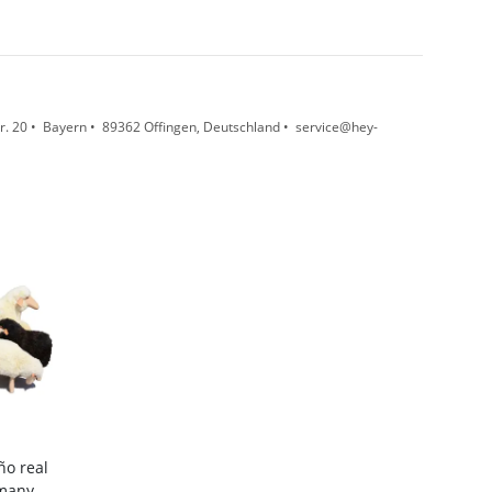
. 20 • Bayern • 89362 Offingen, Deutschland • service@hey-
ño real
many