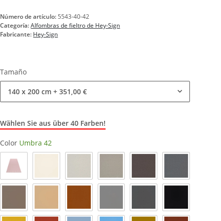
Número de artículo:
5543-40-42
Categoría:
Alfombras de fieltro de Hey-Sign
Fabricante:
Hey-Sign
Tamaño
140 x 200 cm
+ 351,00 €
Wählen Sie aus über 40 Farben!
Color
Umbra 42
Polvo_51
Blanco lana 03
Mármol 06
Rubio claro 07
Pimienta 47
Antracita 01
Taupe 35
Caramelo 38
Nogal 29
Gris claro 16
Gris paloma 17
Negro 02