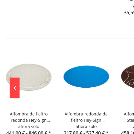
35,5
Alfombra de fieltro
Alfombra redonda de
Alfo
redonda Hey-Sign
fieltro Hey-Sign
Sta
Alfombra Rana de pura
ahora sólo
Alfombra Bigdot
ahora sólo
redon
441,00 € -
lana virgen
846,00 €
*
217,80 € -
527,40 €
*
458,1