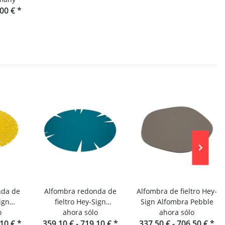
,00 €
*
nda de
Alfombra redonda de
Alfombra de fieltro Hey-
ign
fieltro Hey-Sign
Sign Alfombra Pebble
ate
o
Alfombra Slot
ahora sólo
ahora sólo
,10 €
*
359,10 € -
719,10 €
*
337,50 € -
706,50 €
*