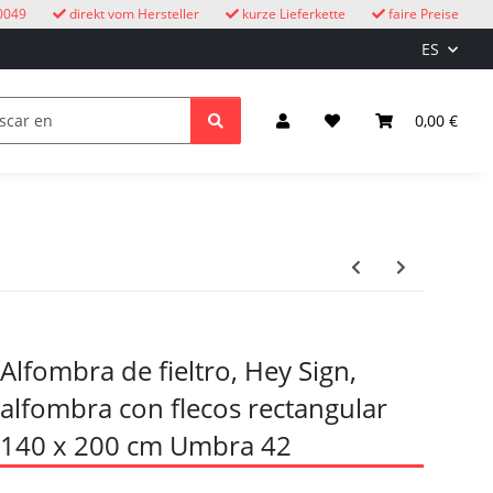
0049
direkt vom Hersteller
kurze Lieferkette
faire Preise
ES
ire libre
Relojes de cuco
niños
Iluminación y el
0,00 €
Alfombra de fieltro, Hey Sign,
alfombra con flecos rectangular
140 x 200 cm Umbra 42