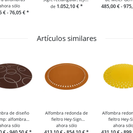
ahora sólo
de alfombra 5,
1.052,10 €
*
485,00 € -
975
de
5 € -
76,05 €
*
monocolor
Artículos similares
mbra de diseño
Alfombra redonda de
Alfombra redo
mp: alfombra
fieltro Hey-Sign
fieltro Hey-S
da ecológica de
ahora sólo
Alfombra Pappus
ahora sólo
Alfombra Gr
ahora sól
0 € -
Hey-Sign
940,50 €
*
413,10 € -
854,10 €
*
431,10 € -
899