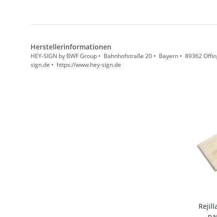
Herstellerinformationen
HEY-SIGN by BWF Group • Bahnhofstraße 20 • Bayern • 89362 Offin
sign.de • https://www.hey-sign.de
Rejil
pa