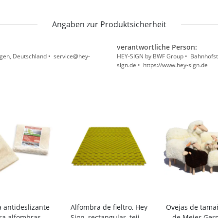
Angaben zur Produktsicherheit
verantwortliche Person:
gen, Deutschland • service@hey-
HEY-SIGN by BWF Group • Bahnhofstr
sign.de • https://www.hey-sign.de
la antideslizante
Alfombra de fieltro, Hey
Ovejas de tama
ra alfombras
Sign, rectangular, tejido
de Meier Ger