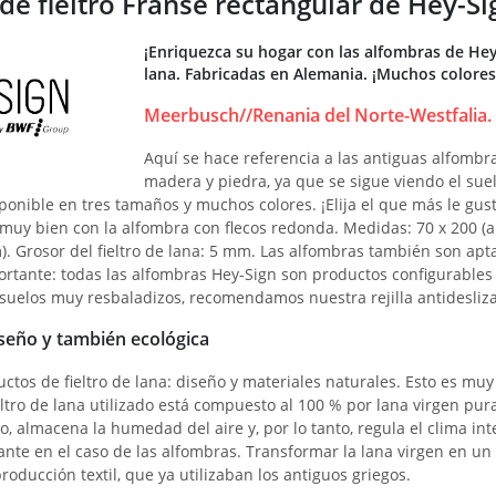
e fieltro Franse rectangular de Hey-Sig
¡Enriquezca su hogar con las alfombras de Hey
lana. Fabricadas en Alemania. ¡Muchos colores
Meerbusch//Renania del Norte-Westfalia.
Aquí se hace referencia a las antiguas alfombr
madera y piedra, ya que se sigue viendo el sue
ponible en tres tamaños y muchos colores. ¡Elija el que más le gust
uy bien con la alfombra con flecos redonda. Medidas: 70 x 200 (anc
). Grosor del fieltro de lana: 5 mm. Las alfombras también son ap
rtante: todas las alfombras Hey-Sign son productos configurables 
 suelos muy resbaladizos, recomendamos nuestra rejilla antidesliz
seño y también ecológica
os de fieltro de lana: diseño y materiales naturales. Esto es muy
eltro de lana utilizado está compuesto al 100 % por lana virgen pura. 
do, almacena la humedad del aire y, por lo tanto, regula el clima in
tante en el caso de las alfombras. Transformar la lana virgen en 
ducción textil, que ya utilizaban los antiguos griegos.