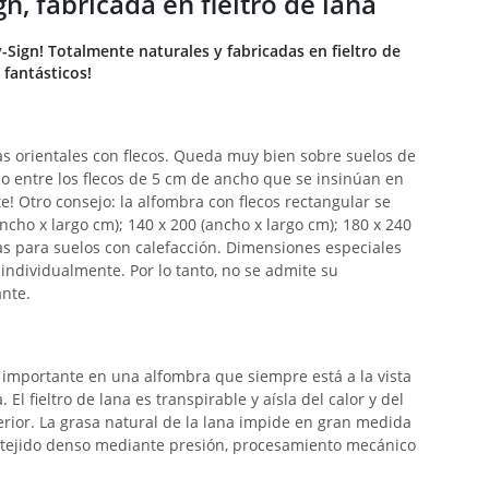
n, fabricada en fieltro de lana
-Sign! Totalmente naturales y fabricadas en fieltro de
 fantásticos!
as orientales con flecos. Queda muy bien sobre suelos de
lo entre los flecos de 5 cm de ancho que se insinúan en
e! Otro consejo: la alfombra con flecos rectangular se
ho x largo cm); 140 x 200 (ancho x largo cm); 180 x 240
tas para suelos con calefacción. Dimensiones especiales
individualmente. Por lo tanto, no se admite su
ante.
 importante en una alfombra que siempre está a la vista
El fieltro de lana es transpirable y aísla del calor y del
terior. La grasa natural de la lana impide en gran medida
un tejido denso mediante presión, procesamiento mecánico