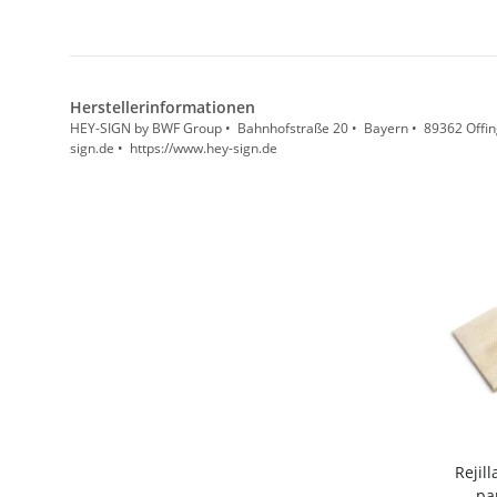
Herstellerinformationen
HEY-SIGN by BWF Group • Bahnhofstraße 20 • Bayern • 89362 Offin
sign.de • https://www.hey-sign.de
Rejil
pa