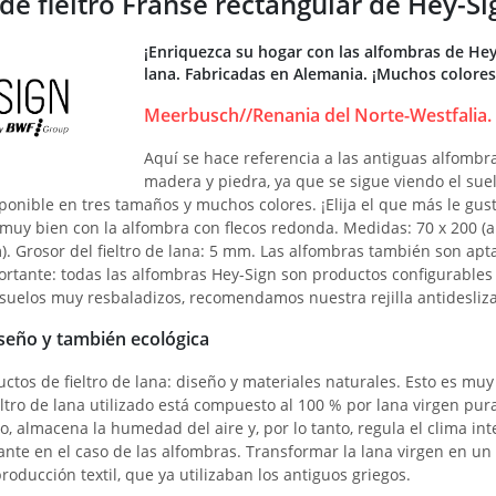
e fieltro Franse rectangular de Hey-Sig
¡Enriquezca su hogar con las alfombras de Hey
lana. Fabricadas en Alemania. ¡Muchos colores
Meerbusch//Renania del Norte-Westfalia.
Aquí se hace referencia a las antiguas alfombr
madera y piedra, ya que se sigue viendo el sue
ponible en tres tamaños y muchos colores. ¡Elija el que más le gust
uy bien con la alfombra con flecos redonda. Medidas: 70 x 200 (anc
). Grosor del fieltro de lana: 5 mm. Las alfombras también son ap
rtante: todas las alfombras Hey-Sign son productos configurables 
 suelos muy resbaladizos, recomendamos nuestra rejilla antidesliz
seño y también ecológica
os de fieltro de lana: diseño y materiales naturales. Esto es muy
eltro de lana utilizado está compuesto al 100 % por lana virgen pura. 
do, almacena la humedad del aire y, por lo tanto, regula el clima in
tante en el caso de las alfombras. Transformar la lana virgen en 
ducción textil, que ya utilizaban los antiguos griegos.