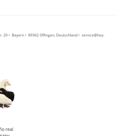
. 20 • Bayern • 89362 Offingen, Deutschland • service@hey-
ño real
many