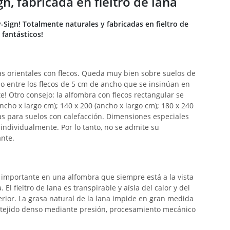
n, fabricada en fieltro de lana
-Sign! Totalmente naturales y fabricadas en fieltro de
 fantásticos!
as orientales con flecos. Queda muy bien sobre suelos de
lo entre los flecos de 5 cm de ancho que se insinúan en
e! Otro consejo: la alfombra con flecos rectangular se
ho x largo cm); 140 x 200 (ancho x largo cm); 180 x 240
tas para suelos con calefacción. Dimensiones especiales
individualmente. Por lo tanto, no se admite su
ante.
 importante en una alfombra que siempre está a la vista
El fieltro de lana es transpirable y aísla del calor y del
terior. La grasa natural de la lana impide en gran medida
un tejido denso mediante presión, procesamiento mecánico