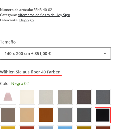
Número de artículo:
5543-40-02
Categoría:
Alfombras de fieltro de Hey-Sign
Fabricante:
Hey-Sign
Tamaño
140 x 200 cm
+ 351,00 €
Wählen Sie aus über 40 Farben!
Color
Negro 02
Polvo_51
Blanco lana 03
Mármol 06
Rubio claro 07
Pimienta 47
Antracita 01
Negro 02
Taupe 35
Caramelo 38
Nogal 29
Gris claro 16
Gris paloma 17