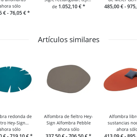
ahora sólo
de alfombra 5,
1.052,10 €
*
485,00 € -
975
de
5 € -
76,05 €
*
monocolor
Artículos similares
bra redonda de
Alfombra de fieltro Hey-
Alfombra libr
eltro Hey-Sign
Sign Alfombra Pebble
sustancias noc
lfombra Slot
ahora sólo
ahora sólo
Hey-Sign Alf
ahora sól
0 € -
719,10 €
*
337,50 € -
706,50 €
*
413,09 € -
Stone
895