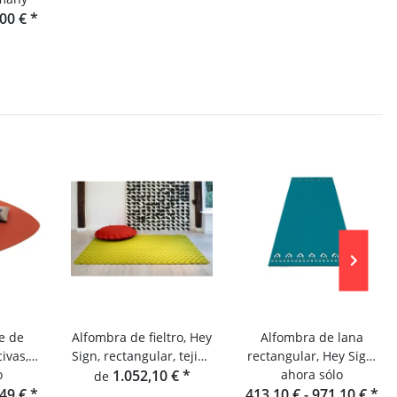
,00 €
*
e de
Alfombra de fieltro, Hey
Alfombra de lana
ivas,
Sign, rectangular, tejido
rectangular, Hey Sign,
ombra
o
de alfombra 10,
1.052,10 €
*
alfombra oriental Alima
ahora sólo
de
,49 €
*
monocolor
413,10 € -
971,10 €
*