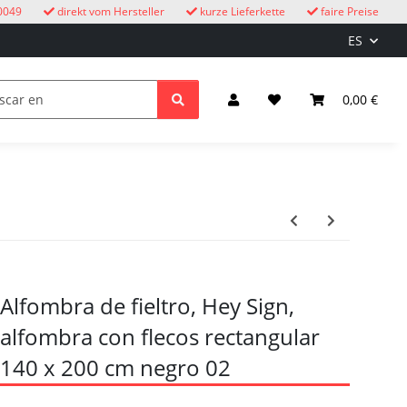
0049
direkt vom Hersteller
kurze Lieferkette
faire Preise
ES
ire libre
Relojes de cuco
niños
Iluminación y el
0,00 €
Alfombra de fieltro, Hey Sign,
alfombra con flecos rectangular
140 x 200 cm negro 02