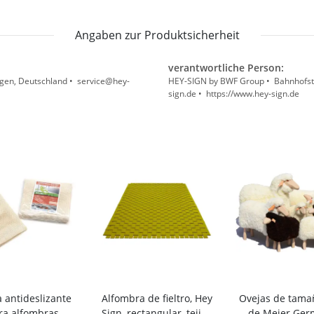
Angaben zur Produktsicherheit
verantwortliche Person:
gen, Deutschland • service@hey-
HEY-SIGN by BWF Group • Bahnhofstr
sign.de • https://www.hey-sign.de
la antideslizante
Alfombra de fieltro, Hey
Ovejas de tama
ra alfombras
Sign, rectangular, tejido
de Meier Ger