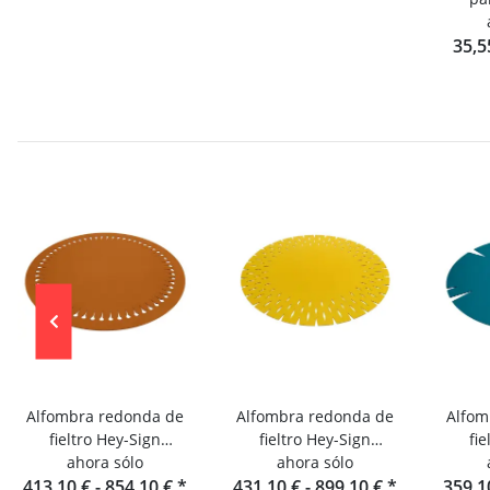
35,5
Alfombra redonda de
Alfombra redonda de
Alfom
fieltro Hey-Sign
fieltro Hey-Sign
fi
Alfombra Pappus
ahora sólo
Alfombra Grate
ahora sólo
A
413,10 € -
854,10 €
*
431,10 € -
899,10 €
*
359,1