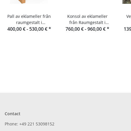
Pall av eklameller från
Konsol av eklameller
Ve
raumgestalt i
från Raumgestalt i
400,00 € -
Schwarzwald
530,00 €
*
760,00 € -
Schwarzwald
960,00 €
*
139
Contact
Phone: +49 221 53098152