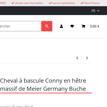
0049
direkt vom Hersteller
kurze Lieferkette
faire Preise
FR
oucous
enfants
Éclairage et électricité
0,00 €
Cheval à bascule Conny en hêtre
massif de Meier Germany Buche
numéro d'article:
302.30