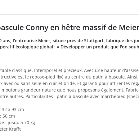
bascule Conny en hêtre massif de Mei
 ans, l'entreprise Meier, située près de Stuttgart, fabrique des j
pératif écologique global : « Développer un produit que l'on souh
itable classique. Intemporel et précieux. Avec une hauteur d'assis
structive est le repose-pied fixé au centre du patin à bascule. Ain
oix avec ou sans selle en cuir et bride. Et garanti pour attirer les
es moutons grandeur nature que nous proposons également. Fabricati
ntre autres. Particularités : patin à bascule avec marchepied (spéc
x 32 x 93 cm
: 50 cm
e : jusqu'à 70 kg
ter Krafft