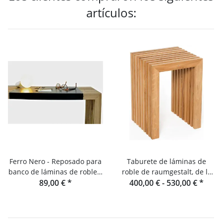
artículos:
Ferro Nero - Reposado para
Taburete de láminas de
banco de láminas de roble y
roble de raumgestalt, de la
89,00 €
consola
*
400,00 € -
Selva Negra
530,00 €
*