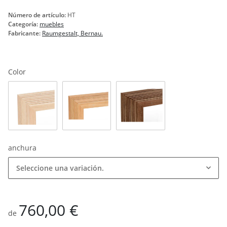
Número de artículo:
HT
Categoría:
muebles
Fabricante:
Raumgestalt, Bernau.
Color
Roble natural
Roble claro aceitado
Roble oscuro aceitado
anchura
Seleccione una variación.
760,00 €
de