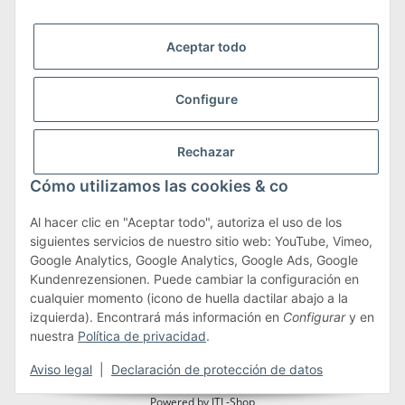
Somos miembros de
Aceptar todo
Configure
Transporte y devoluciones
Rechazar
Más información sobre transporte y devoluciones
Cómo utilizamos las cookies & co
Al hacer clic en "Aceptar todo", autoriza el uso de los
siguientes servicios de nuestro sitio web: YouTube, Vimeo,
Términos y condiciones
Google Analytics, Google Analytics, Google Ads, Google
Kundenrezensionen. Puede cambiar la configuración en
cualquier momento (icono de huella dactilar abajo a la
izquierda). Encontrará más información en
Configurar
y en
#global.withdrawalForm#
nuestra
Política de privacidad
.
* Todos los precios incluyen IVA.más
envío
Aviso legal
|
Declaración de protección de datos
Powered by
JTL-Shop