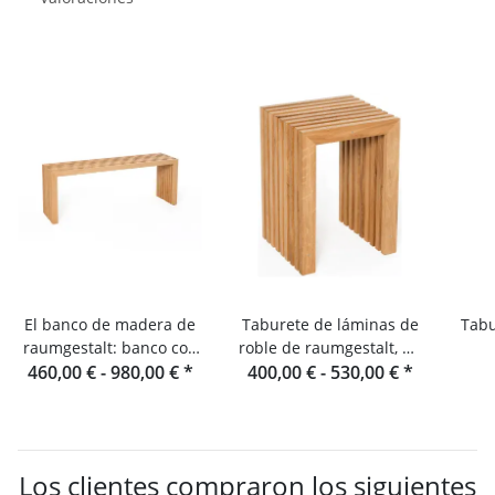
El banco de madera de
Taburete de láminas de
Tabu
raumgestalt: banco con
roble de raumgestalt, de
460,00 € -
asiento de láminas de
980,00 €
*
400,00 € -
la Selva Negra
530,00 €
*
roble
Los clientes compraron los siguientes