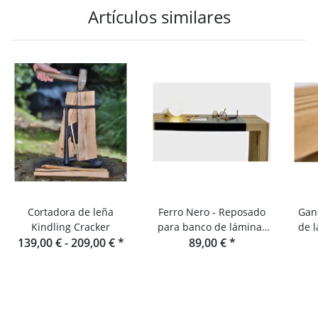
Artículos similares
Cortadora de leña
Ferro Nero - Reposado
Gan
Kindling Cracker
para banco de láminas
de 
139,00 € -
209,00 €
*
de roble y consola
89,00 €
*