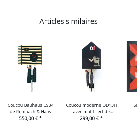
Articles similaires
Coucou Bauhaus CS34
Coucou moderne OD13H
S
de Rombach & Haas
avec motif cerf de
550,00 €
*
Rombach & Haas
299,00 €
*