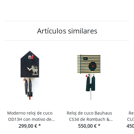
Artículos similares
Moderno reloj de cuco
Reloj de cuco Bauhaus
Re
OD13H con motivo de
CS34 de Rombach &
CU34H co
ciervo de Rombach &
299,00 €
*
550,00 €
Haas
*
450
ci
Haas