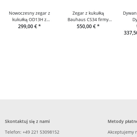
Nowoczesny zegar z
Zegar z kukułką
Dywan 
kukułką OD13H z
Bauhaus CS34 firmy
D
motywem jelenia firmy
299,00 €
*
Rombach & Haas
550,00 €
*
Rombach & Haas
337,5
Skontaktuj się z nami
Metody płatn
Telefon: +49 221 53098152
Akceptujemy n