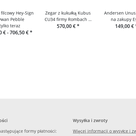
filcowy Hey-Sign
Zegar z kukułką Kubus
Andersen Unus
ywan Pebble
CU34 firmy Rombach &
na zakupy E
tylko teraz
570,00 €
Haas
*
149,00 €
0 € -
706,50 €
*
ości
Wysyłka i zwroty
astępujące formy płatności:
Więcej informacji o wysyłce i 