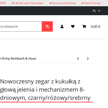
0049
direkt vom Hersteller
kurze Lieferkette
faire Preise
PL
eżym powietrzu
Zegary z kukułką
dzieci
0,00 €
Oświetle
ym firmy Rombach & Haas
Nowoczesny zegar z kukułką z
głową jelenia i mechanizmem 8-
dniowym, czarny/różowy/srebrny