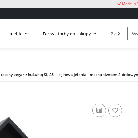
Made in 
meble
Torby i torby na zakupy
Życie na świ
zesny zegar z kukułką SL-35 H z głową jelenia i mechanizmem 8-dniow