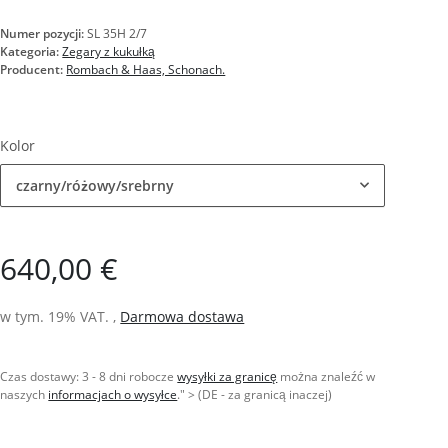
Numer pozycji:
SL 35H 2/7
Kategoria:
Zegary z kukułką
Producent:
Rombach & Haas, Schonach.
Kolor
czarny/różowy/srebrny
640,00 €
w tym. 19% VAT. ,
Darmowa dostawa
Czas dostawy:
3 - 8 dni robocze
wysyłki za granicę
można znaleźć w
naszych
informacjach o wysyłce
." > (DE - za granicą inaczej)