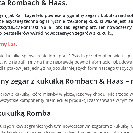
ta Rombach & Haas.
ym, jak Karl Lagerfeld powiesił oryginalny zegar z kukułką nad s
 klasycznej technologii i ręcznie rzeźbionej kukułki ważne jest, 
kscytujący kontrast. Voilà – oto taki egzemplarz. Ten nowoczesny
 do bestsellerów wśród nowoczesnych zegarów z kukułką.
ny Las.
ie kukułka śpiewa, a nie inne ptaki? Było to przedmiotem wielu spek
. Nie natrafiliśmy na inne naprawdę pewne informacje. Obudowa t
 dla ptaków jest jedną z najpopularniejszych form naszego tradycy
y zegar z kukułką Rombach & Haas – n
ów z kukułką, które miałyby większą rezerwę chodu. Nie trzeba wię
wszystkie komponenty niemieckiej produkcji zastosowane w tym ze
z kukułką Romba
 urzędników zagranicznych tym nowoczesnym zegarem z kukułką. 
em federalnym. Czy mają Państwo indywidualne życzenia dotyczące z