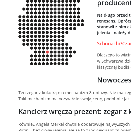
producen
Na długo przed t
renesans. Oprócz
stanowił z nim e
jelenia i należy
Schonach//Czar
Dlaczego to właśn
w Schwarzwaldzie
klasycznej budki
Nowoczesn
Ten zegar z kukułką ma mechanizm 8-dniowy. Nie ma zegar
Taki mechanizm ma oczywiście swoją cenę, podobnie jak 
Kanclerz wręcza prezent: zegar 
Również Angela Merkel chętnie obdarowuje najwyższych
Putin – bez głowy jelenia, ale za to z indywidualnym orł