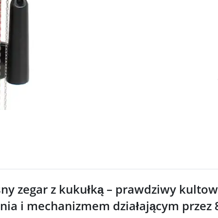
Loadin
y zegar z kukułką – prawdziwy kultowy
enia i mechanizmem działającym przez 