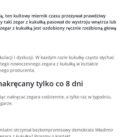
ofą, ten kultowy miernik czasu przeżywał prawdziwy
aby taki zegar z kukułką pasował do wystroju wnętrza lub
 zegar z kukułką jest ozdobiony ręcznie rzeźbioną głową
ulacji i dyskusji. W każdym razie kukułkę często słychać
ego nowoczesnego zegara z kukułką w kształcie
jnego producenta.
akręcany tylko co 8 dni
c nakręcać zegara codziennie, a tylko raz w tygodniu.
garze.
Ostatni otrzymał bezkompromisowy demokrata Władimir
egara z kukułką? Prosimy o kontakt.