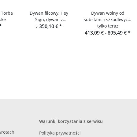
 Torba
Dywan filcowy, Hey
Dywan wolny od
ske
Sign, dywan z
substancji szkodliwych,
*
frędzlami, prostokątny
350,10 €
*
Hey-Sign Dywan Stone
tylko teraz
z
413,09 € -
895,49 €
*
Warunki korzystania z serwisu
zwrotach
Polityka prywatności